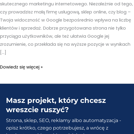
skutecznego marketingu internetowego. Niezależnie od tego,
czy prowadzisz małą firmę usługową, sklep online, czy blog –
Twoja widoczność w Google bezpośrednio wpływa na liczbę
klientów i sprzedaż. Dobrze przygotowana strona nie tylko
przyciąga użytkowników, ale też ułatwia Google jej
zrozumienie, co przekłada się na wyższe pozycje w wynikach
[…]
SEO.
Dowiedz się więcej »
Dlaczego
jest
tak
Masz projekt, który chcesz
ważne?
Jak
wreszcie ruszyć?
zoptymalizować
Strona, sklep, SEO, reklamy albo automatyzacja -
stronę
opisz krótko, czego potrzebujesz, a wrócę z
internetową