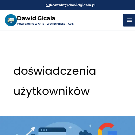
kontakt@dawidgicala.pl
Dawid Gicala
POZYCJONOWANIE · WORDPRESS · ADS
Przejdź
do
treści
doświadczenia
użytkowników