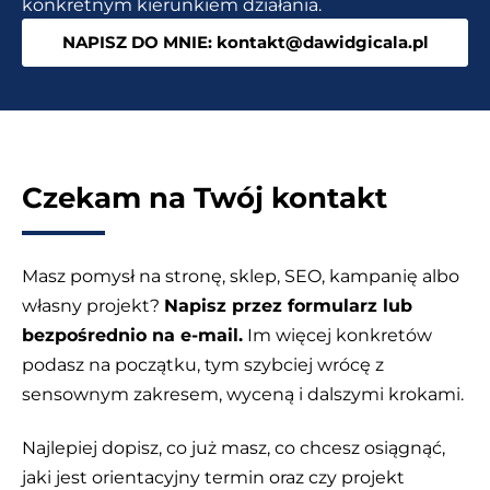
konkretnym kierunkiem działania.
pod
NAPISZ DO MNIE: kontakt@dawidgicala.pl
Google.
Czekam na Twój kontakt
Masz pomysł na stronę, sklep, SEO, kampanię albo
własny projekt?
Napisz przez formularz lub
bezpośrednio na e-mail.
Im więcej konkretów
podasz na początku, tym szybciej wrócę z
sensownym zakresem, wyceną i dalszymi krokami.
Najlepiej dopisz, co już masz, co chcesz osiągnąć,
jaki jest orientacyjny termin oraz czy projekt