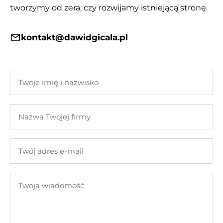
tworzymy od zera, czy rozwijamy istniejącą stronę.
kontakt@dawidgicala.pl
Twoje
imię
i
Nazwa
nazwisko
Twojej
firmy
Twój
adres
e-
Twoja
mail
wiadomość