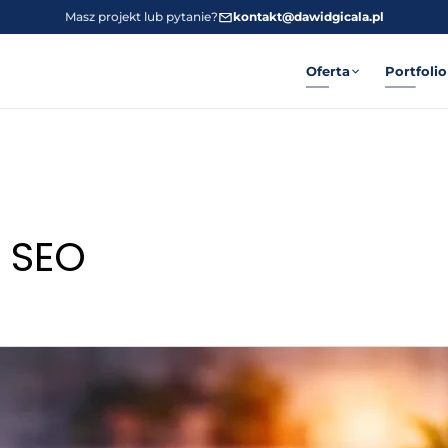
Masz projekt lub pytanie?
kontakt@dawidgicala.pl
Oferta
Portfolio
i SEO