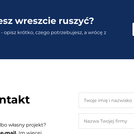
esz wreszcie ruszyć?
- opisz krótko, czego potrzebujesz, a wrócę z
ntakt
Twoje
imię
i
Nazwa
nazwisko
Twojej
lbo własny projekt?
firmy
e-mail.
Im więcej