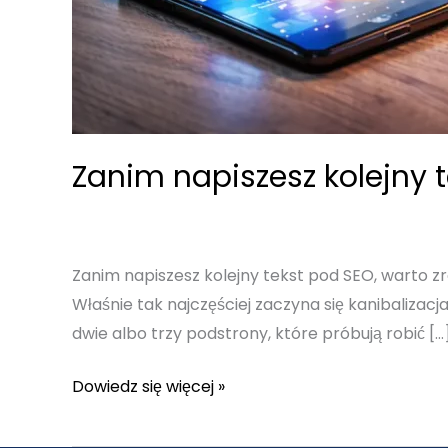
Zanim napiszesz kolejny 
Zanim napiszesz kolejny tekst pod SEO, warto zr
Właśnie tak najczęściej zaczyna się kanibalizacja
dwie albo trzy podstrony, które próbują robić […
Zanim
Dowiedz się więcej »
napiszesz
kolejny