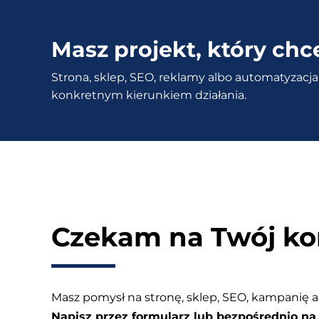
tekst
–
Masz projekt, który chc
Sprawdź
Strona, sklep, SEO, reklamy albo automatyzacja 
kanibalizacja
konkretnym kierunkiem działania.
słów
kluczowych
Czekam na Twój ko
Masz pomysł na stronę, sklep, SEO, kampanię a
Napisz przez formularz lub bezpośrednio na 