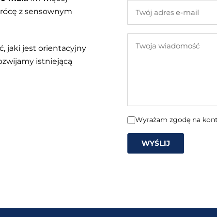
Twój
 wrócę z sensownym
adres
e-
Twoja
mail
, jaki jest orientacyjny
wiadomość
ozwijamy istniejącą
Wyrażam zgodę na konta
WYŚLIJ