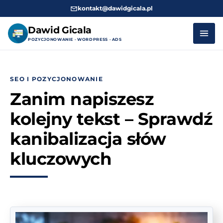
kontakt@dawidgicala.pl
Dawid Gicala
POZYCJONOWANIE · WORDPRESS · ADS
Przejdź
do
SEO I POZYCJONOWANIE
treści
Zanim napiszesz
kolejny tekst – Sprawdź
kanibalizacja słów
kluczowych