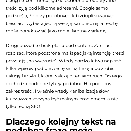
usług i e-commerce, gdzie podobne produkty albo
treści żyją pod kilkoma adresami. Google samo
podkreśla, że przy podobnych lub zduplikowanych
treściach wybiera jedną wersję kanoniczną, a resztę
może potraktować jako mniej istotne warianty.
Drugi powód to brak planu pod content. Zamiast
rozpisać, która podstrona ma łapać jaką intencję, treści
powstają „na wyczucie”. Wtedy bardzo łatwo napisać
kilka wpisów pod prawie tę samą frazę albo zrobić
usługę i artykuł, które walczą o ten sam ruch. Do tego
dochodzą podobne tytuły, podobne H1 i podobny
zakres treści. I właśnie wtedy kanibalizacja słów
kluczowych zaczyna być realnym problemem, a nie
tylko teorią SEO.
Dlaczego kolejny tekst na
podobną frazę może