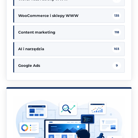
WooCommerce i sklepy WWW
135
Content marketing
118
AI i narzędzia
103
Google Ads
9