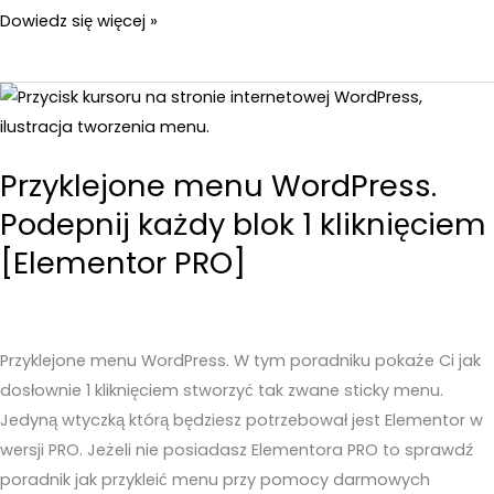
Darmowy
Dowiedz się więcej »
Elementor
PRO
–
Zdobądź
funkcje
Przyklejone menu WordPress.
wersji
Podepnij każdy blok 1 kliknięciem
PRO
[Elementor PRO]
za
darmo
Przyklejone menu WordPress. W tym poradniku pokaże Ci jak
dosłownie 1 kliknięciem stworzyć tak zwane sticky menu.
Jedyną wtyczką którą będziesz potrzebował jest Elementor w
wersji PRO. Jeżeli nie posiadasz Elementora PRO to sprawdź
poradnik jak przykleić menu przy pomocy darmowych