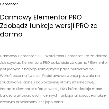
jest
|
Jak
Darmowy Elementor PRO –
stworzyć
Zdobądź funkcje wersji PRO za
stronę
darmo
z
bloków
WordPress?
Darmowy Elementor PRO. WordPress Elementor Pro za darmo.
Jak uzyskać Elementora PRO całkowicie za darmo? Elementor
jest jednym z najpopularniejszych page builderów do
WordPressa na świecie. Podstawowa wersja pozwala na
zbudowanie ładnej i nowoczesnej strony internetowej.
Ponadto Elementor oferuje wersję PRO która dodaje masę
bardzo wartościowych i cennych funkcjonalności. Jednakże
częstym problemem jest jego cena.