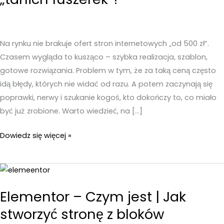
Na rynku nie brakuje ofert stron internetowych „od 500 zł”.
Czasem wygląda to kusząco – szybka realizacja, szablon,
gotowe rozwiązania. Problem w tym, że za taką ceną często
idą błędy, których nie widać od razu. A potem zaczynają się
poprawki, nerwy i szukanie kogoś, kto dokończy to, co miało
być już zrobione. Warto wiedzieć, na […]
Tworzenie
Dowiedz się więcej »
stron
–
Jak
uniknąć
Elementor – Czym jest | Jak
„tanich
stworzyć stronę z bloków
fuszerek”?