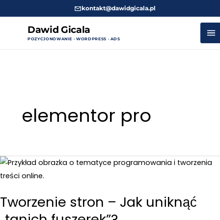
kontakt@dawidgicala.pl
Dawid Gicala
POZYCJONOWANIE · WORDPRESS · ADS
Przejdź
do
treści
elementor pro
Tworzenie stron – Jak uniknąć
„tanich fuszerek”?