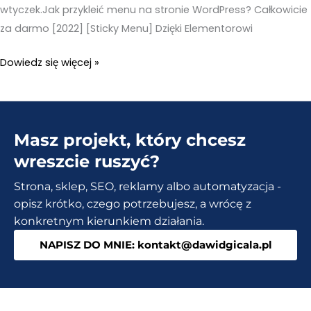
wtyczek.Jak przykleić menu na stronie WordPress? Całkowicie
za darmo [2022] [Sticky Menu] Dzięki Elementorowi
Przyklejone
Dowiedz się więcej »
menu
WordPress.
Podepnij
Masz projekt, który chcesz
każdy
blok
wreszcie ruszyć?
1
Strona, sklep, SEO, reklamy albo automatyzacja -
kliknięciem
opisz krótko, czego potrzebujesz, a wrócę z
[Elementor
konkretnym kierunkiem działania.
PRO]
NAPISZ DO MNIE: kontakt@dawidgicala.pl