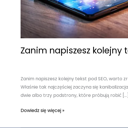
Zanim napiszesz kolejny 
Zanim napiszesz kolejny tekst pod SEO, warto zr
Właśnie tak najczęściej zaczyna się kanibalizacja
dwie albo trzy podstrony, które próbują robić […
Zanim
Dowiedz się więcej »
napiszesz
kolejny