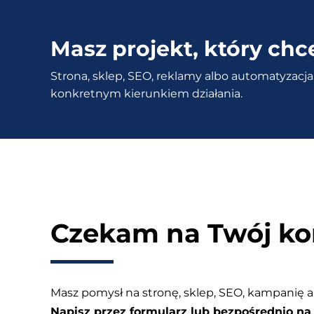
tekst
–
Masz projekt, który chc
Sprawdź
Strona, sklep, SEO, reklamy albo automatyzacja 
kanibalizacja
konkretnym kierunkiem działania.
słów
kluczowych
Czekam na Twój ko
Masz pomysł na stronę, sklep, SEO, kampanię a
Napisz przez formularz lub bezpośrednio na 