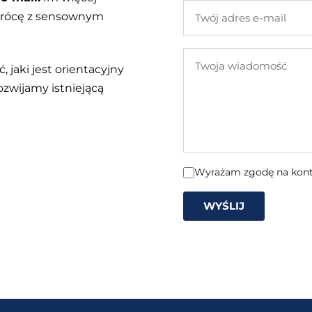
Twój
 wrócę z sensownym
adres
e-
Twoja
mail
, jaki jest orientacyjny
wiadomość
ozwijamy istniejącą
Wyrażam zgodę na konta
WYŚLIJ