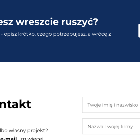
esz wreszcie ruszyć?
- opisz krótko, czego potrzebujesz, a wrócę z
ntakt
Twoje
imię
i
Nazwa
nazwisko
Twojej
lbo własny projekt?
firmy
e-mail.
Im więcej