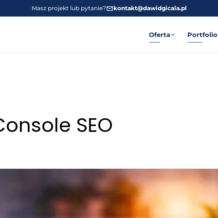
Masz projekt lub pytanie?
kontakt@dawidgicala.pl
Oferta
Portfolio
Console SEO