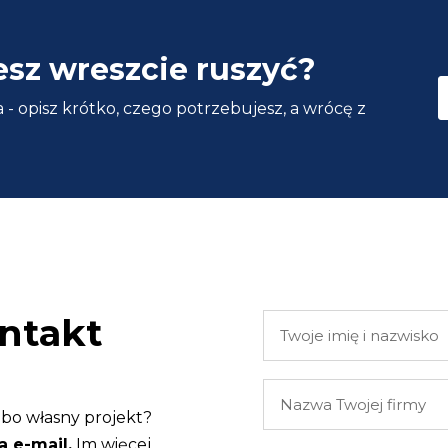
esz wreszcie ruszyć?
 - opisz krótko, czego potrzebujesz, a wrócę z
ntakt
Twoje
imię
i
Nazwa
nazwisko
Twojej
lbo własny projekt?
firmy
a e-mail.
Im więcej