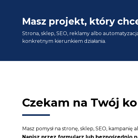
WordPress
Podstawy
Masz projekt, który chc
WordPress
Strona, sklep, SEO, reklamy albo automatyzacja
na
konkretnym kierunkiem działania.
szybko.
Czekam na Twój ko
Masz pomysł na stronę, sklep, SEO, kampanię a
Napisz przez formularz lub bezpośrednio n