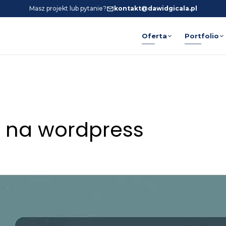
Masz projekt lub pytanie?
kontakt@dawidgicala.pl
Oferta
Portfolio
a na wordpress