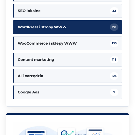
SEO lokalne
32
WordPress i strony WWW
191
WooCommerce i sklepy WWW
135
Content marketing
118
AI i narzędzia
103
Google Ads
9