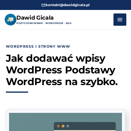
kontakt@dawidgicala.pl
Dawid Gicala
POZYCJONOWANIE · WORDPRESS · ADS
Przejdź
do
WORDPRESS I STRONY WWW
treści
Jak dodawać wpisy
WordPress Podstawy
WordPress na szybko.