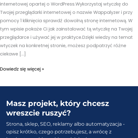
internetowej opartej o WordPress.Wykorzystaj wtyczkę do
Twojej przeglądarki internetowej o nazwie Wappalyzer i przy
pomocy 1 kliknięcia sprawdź dowolną stronę internetową. W
tym wpisie pokaże Ci jak zainstalować tą wtyczkę na Twojej
przeglądarce i używać jej w praktyce.Dzięki wiedzy na temat
wtyczek na konkretnej stronie, możesz podpatrzyć różne
ciekawe […]
Wtyczki
Dowiedz się więcej »
na
czyjejś
stronie.
Masz projekt, który chcesz
Jak
sprawdzić
wreszcie ruszyć?
przy
Strona, sklep, SEO, reklamy albo automatyzacja -
pomocy
opisz krótko, czego potrzebujesz, a wrócę z
1