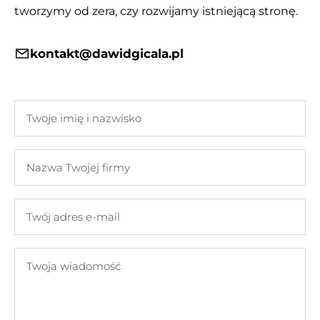
tworzymy od zera, czy rozwijamy istniejącą stronę.
kontakt@dawidgicala.pl
Twoje
imię
i
Nazwa
nazwisko
Twojej
firmy
Twój
adres
e-
Twoja
mail
wiadomość