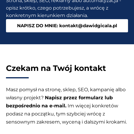
Strona, sklep, SEO, reklamy albo automatyzacja -
moich
opisz krótko, czego potrzebujesz, a wrócę z
klientów
konkretnym kierunkiem działania.
NAPISZ DO MNIE: kontakt@dawidgicala.pl
Czekam na Twój kontakt
Masz pomysł na stronę, sklep, SEO, kampanię albo
własny projekt?
Napisz przez formularz lub
bezpośrednio na e-mail.
Im więcej konkretów
podasz na początku, tym szybciej wrócę z
sensownym zakresem, wyceną i dalszymi krokami.