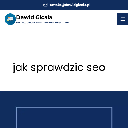
kontakt@dawidgicala.pl
Dawid Gicala
POZYCJONOWANIE · WORDPRESS · ADS
Przejdź
do
treści
jak sprawdzic seo