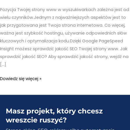
Pozycja Twojej strony www w wyszukiwarkach zależna jest od
wielu czynników.Jednym z najważniejszych aspektów jest to
jak przygotowana jest Twoja strona internetowa. Co więcej,
ważna jest szybkość hostingu, używanie odpowiednich słów
kluczowych i optymalizacja kodu.Dzięki Google PageSpeed
Insight możesz sprawdzić jakość SEO Twojej strony www. Jak
sprawdzić jakość SEO? Aby sprawdzić jakość strony, wejdź na
[…]
Jak
Dowiedz się więcej »
sprawdzić
jakość
SEO?
Masz projekt, który chcesz
Na
przykładzie
wreszcie ruszyć?
stron