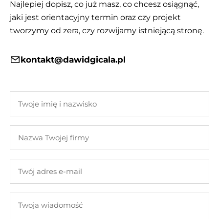
Najlepiej dopisz, co już masz, co chcesz osiągnąć,
jaki jest orientacyjny termin oraz czy projekt
tworzymy od zera, czy rozwijamy istniejącą stronę.
kontakt@dawidgicala.pl
Twoje
imię
i
Nazwa
nazwisko
Twojej
firmy
Twój
adres
e-
Twoja
mail
wiadomość