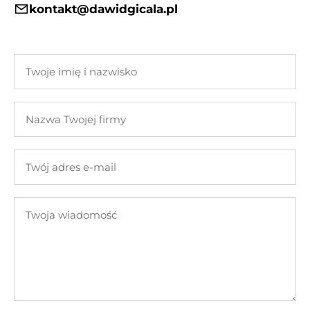
kontakt@dawidgicala.pl
Twoje
imię
i
Nazwa
nazwisko
Twojej
firmy
Twój
adres
e-
Twoja
mail
wiadomość