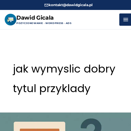
kontakt@dawidgicala.pl
Dawid Gicala
POZYCJONOWANIE · WORDPRESS · ADS
Przejdź
do
treści
jak wymyslic dobry
tytul przyklady