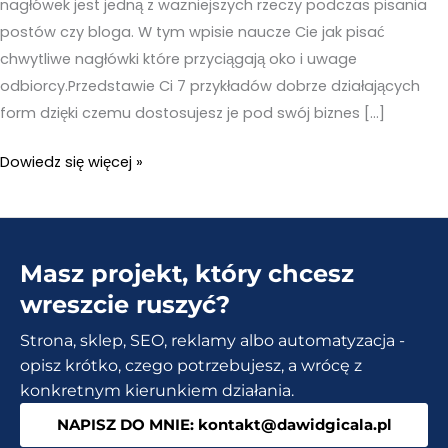
nagłówek jest jedną z ważniejszych rzeczy podczas pisania
postów czy bloga. W tym wpisie naucze Cie jak pisać
chwytliwe nagłówki które przyciągają oko i uwage
odbiorcy.Przedstawie Ci 7 przykładów dobrze działających
form dzięki czemu dostosujesz je pod swój biznes […]
Jak
Dowiedz się więcej »
wymyślić
dobry
tytuł?
Masz projekt, który chcesz
7
praktycznych
wreszcie ruszyć?
przykładów.
Strona, sklep, SEO, reklamy albo automatyzacja -
opisz krótko, czego potrzebujesz, a wrócę z
konkretnym kierunkiem działania.
NAPISZ DO MNIE: kontakt@dawidgicala.pl