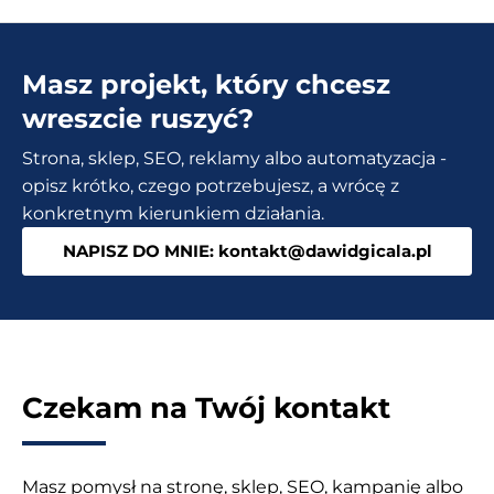
Kraków
–
Masz projekt, który chcesz
Czy
warto
wreszcie ruszyć?
przepłacać
Strona, sklep, SEO, reklamy albo automatyzacja -
za
opisz krótko, czego potrzebujesz, a wrócę z
agencję?
konkretnym kierunkiem działania.
NAPISZ DO MNIE: kontakt@dawidgicala.pl
Czekam na Twój kontakt
Masz pomysł na stronę, sklep, SEO, kampanię albo