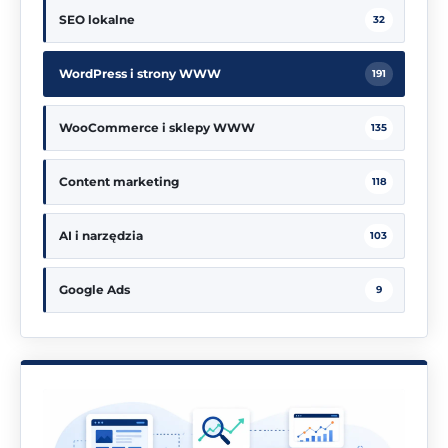
SEO lokalne
32
WordPress i strony WWW
191
WooCommerce i sklepy WWW
135
Content marketing
118
AI i narzędzia
103
Google Ads
9