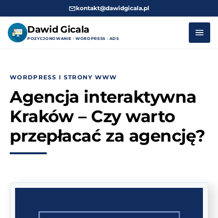
kontakt@dawidgicala.pl
Dawid Gicala
POZYCJONOWANIE · WORDPRESS · ADS
Przejdź
do
WORDPRESS I STRONY WWW
treści
Agencja interaktywna
Kraków – Czy warto
przepłacać za agencję?