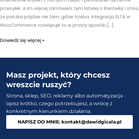
przesyłek. A im więcej zamówień, tym łatwiej o literówkę i stres,
że paczka pójdzie nie tam, gdzie trzeba. Integracja ELTA w
WooCommerce rozwiązuje to w prosty sposób […]
ELTA
Dowiedz się więcej »
w
WooCommerce
–
Masz projekt, który chcesz
Automatyczne
tworzenie
wreszcie ruszyć?
voucherów
Strona, sklep, SEO, reklamy albo automatyzacja -
po
opisz krótko, czego potrzebujesz, a wrócę z
zamówieniu
konkretnym kierunkiem działania.
NAPISZ DO MNIE: kontakt@dawidgicala.pl