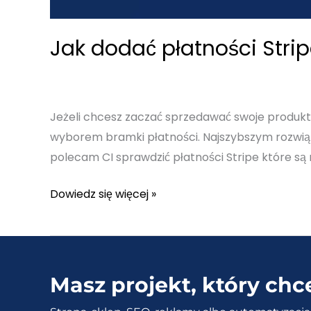
Jak dodać płatności Str
Jeżeli chcesz zaczać sprzedawać swoje produk
wyborem bramki płatności. Najszybszym rozwiązan
polecam CI sprawdzić płatności Stripe które są
Jak
Dowiedz się więcej »
dodać
płatności
Stripe
do
Masz projekt, który chc
sklepu