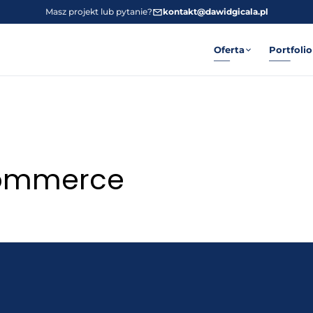
Masz projekt lub pytanie?
kontakt@dawidgicala.pl
Oferta
Portfolio
commerce