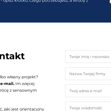
- opisz krótko, czego potrzebujesz, a wrócę z
ntakt
Twoje
imię
i
Nazwa
nazwisko
Twojej
lbo własny projekt?
firmy
e-mail.
Im więcej
Twój
 wrócę z sensownym
adres
e-
Twoja
mail
, jaki jest orientacyjny
wiadomość