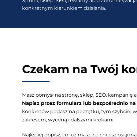
Strona, sklep, SEO, reklamy albo automatyzacja 
WooCoomerce?
konkretnym kierunkiem działania.
Czekam na Twój ko
Masz pomysł na stronę, sklep, SEO, kampanię a
Napisz przez formularz lub bezpośrednio na 
konkretów podasz na początku, tym szybciej
zakresem, wyceną i dalszymi krokami.
Najlepiej dopisz, co już masz, co chcesz osiągnąć