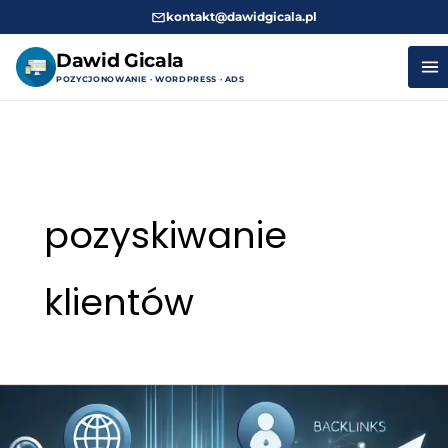
kontakt@dawidgicala.pl
Dawid Gicala
POZYCJONOWANIE · WORDPRESS · ADS
Przejdź
do
treści
pozyskiwanie
klientów