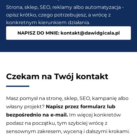
pozyskiwać
Strona, sklep, SEO, reklamy albo automatyzacja -
klientów?
opisz krótko, czego potrzebujesz, a wrócę z
konkretnym kierunkiem działania.
NAPISZ DO MNIE: kontakt@dawidgicala.pl
Czekam na Twój kontakt
Masz pomysł na stronę, sklep, SEO, kampanię albo
własny projekt?
Napisz przez formularz lub
bezpośrednio na e-mail.
Im więcej konkretów
podasz na początku, tym szybciej wrócę z
sensownym zakresem, wyceną i dalszymi krokami.