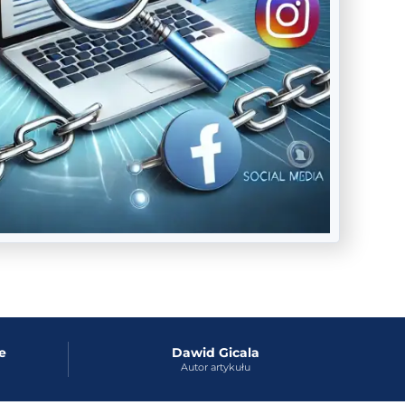
e
Dawid Gicala
Autor artykułu