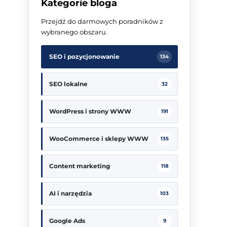
Kategorie bloga
Przejdź do darmowych poradników z
wybranego obszaru.
SEO i pozycjonowanie
134
SEO lokalne
32
WordPress i strony WWW
191
WooCommerce i sklepy WWW
135
Content marketing
118
AI i narzędzia
103
Google Ads
9