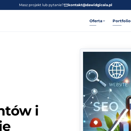
Masz projekt lub pytanie?
kontakt@dawidgicala.pl
Oferta
Portfolio
ntów i
ie