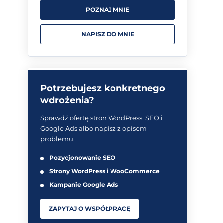
POZNAJ MNIE
NAPISZ DO MNIE
Potrzebujesz konkretnego
wdrożenia?
Sprawdź ofertę stron WordPress, SEO i
Google Ads albo napisz z opisem
problemu.
Pozycjonowanie SEO
Strony WordPress i WooCommerce
Kampanie Google Ads
ZAPYTAJ O WSPÓŁPRACĘ