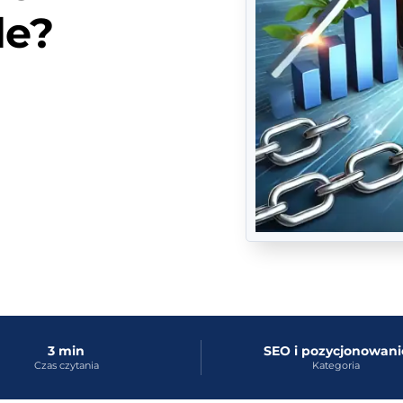
le?
3 min
SEO i pozycjonowani
Czas czytania
Kategoria