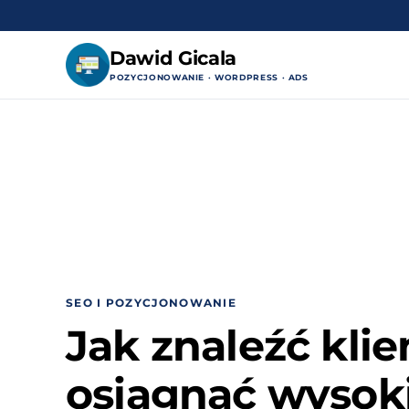
Dawid Gicala
POZYCJONOWANIE · WORDPRESS · ADS
Przejdź
do
treści
SEO I POZYCJONOWANIE
Jak znaleźć klie
osiągnąć wysok