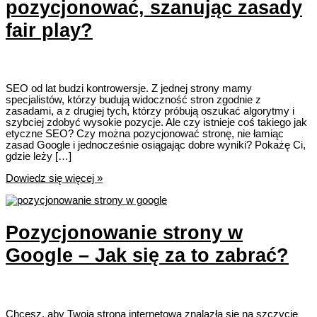
pozycjonować, szanując zasady
fair play?
SEO od lat budzi kontrowersje. Z jednej strony mamy
specjalistów, którzy budują widoczność stron zgodnie z
zasadami, a z drugiej tych, którzy próbują oszukać algorytmy i
szybciej zdobyć wysokie pozycje. Ale czy istnieje coś takiego jak
etyczne SEO? Czy można pozycjonować stronę, nie łamiąc
zasad Google i jednocześnie osiągając dobre wyniki? Pokażę Ci,
gdzie leży […]
Czy
Dowiedz się więcej »
istnieje
etyczne
SEO?
Jak
Pozycjonowanie strony w
pozycjonować,
szanując
Google – Jak się za to zabrać?
zasady
fair
play?
Chcesz, aby Twoja strona internetowa znalazła się na szczycie