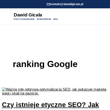
kontakt@dawidgicala.pl
Dawid Gicala
POZYCJONOWANIE · WORDPRESS · ADS
Przejdź
do
treści
ranking Google
Czy istnieje etyczne SEO? Jak