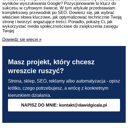
wyników wyszukiwania Google? Pozycjonowanie to klucz do
sukcesu w cyfrowym świecie. W tym artykule przedstawiam
kompleksowy przewodnik po SEO. Dowiesz się, jak wybrać
właściwe słowa kluczowe, jak optymalizować technicznie Twoją
stronę i tworzyć angażujące treści. Ponadto, pokażę Ci, jak
wykorzystać media społecznościowe do zwiększenia zasięgu
Twojej
Pozycjonowanie
Dowiedz się więcej »
strony
w
Google
–
Masz projekt, który chcesz
Jak
się
wreszcie ruszyć?
za
to
zabrać?
Strona, sklep, SEO, reklamy albo automatyzacja - opisz
krótko, czego potrzebujesz, a wrócę z konkretnym
kierunkiem działania.
NAPISZ DO MNIE: kontakt@dawidgicala.pl