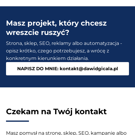
przynosi
Chat
Masz projekt, który chcesz
GPT-
4o?
wreszcie ruszyć?
–
Strona, sklep, SEO, reklamy albo automatyzacja -
Ogromne
opisz krótko, czego potrzebujesz, a wrócę z
zmiany
konkretnym kierunkiem działania.
za
NAPISZ DO MNIE: kontakt@dawidgicala.pl
darmo!
Czekam na Twój kontakt
Masz pomysł na stronę, sklep, SEO, kampanię albo