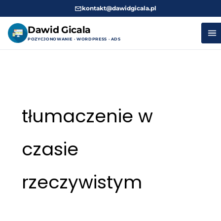
kontakt@dawidgicala.pl
Dawid Gicala
POZYCJONOWANIE · WORDPRESS · ADS
Przejdź
do
treści
tłumaczenie w
czasie
rzeczywistym