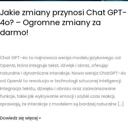
Jakie zmiany przynosi Chat GPT-
4o? – Ogromne zmiany za
darmo!
Chat GPT-4o to najnowsza wersja modelu językowego od
OpenAI, która integruje tekst, dźwięk i obraz, oferując
naturalne i dynamiczne interakcje. Nowa wersja ChatGPT-4o
od OpenAI to rewolucja w technologii sztucznej inteligencji.
Integracja tekstu, dźwięku i obrazu oraz zaawansowane
funkcje, takie jak wykrywanie emocji i szybki czas reakcji,
sprawiają, że interakcje z modelem są bardziej naturalne […]
Jakie
Dowiedz się więcej »
zmiany