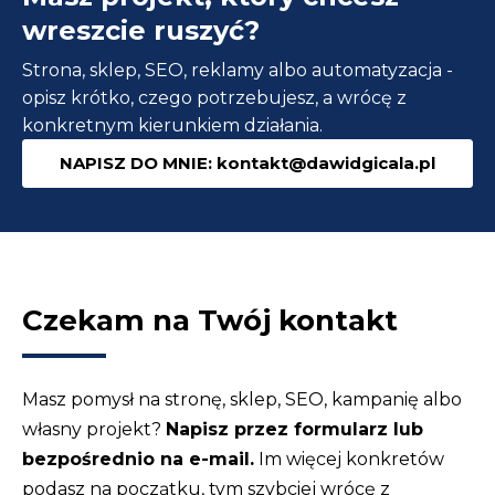
–
wreszcie ruszyć?
Jak
Strona, sklep, SEO, reklamy albo automatyzacja -
Ci
opisz krótko, czego potrzebujesz, a wrócę z
pomoże
konkretnym kierunkiem działania.
w
NAPISZ DO MNIE: kontakt@dawidgicala.pl
codziennym
życiu?
Czekam na Twój kontakt
Masz pomysł na stronę, sklep, SEO, kampanię albo
własny projekt?
Napisz przez formularz lub
bezpośrednio na e-mail.
Im więcej konkretów
podasz na początku, tym szybciej wrócę z