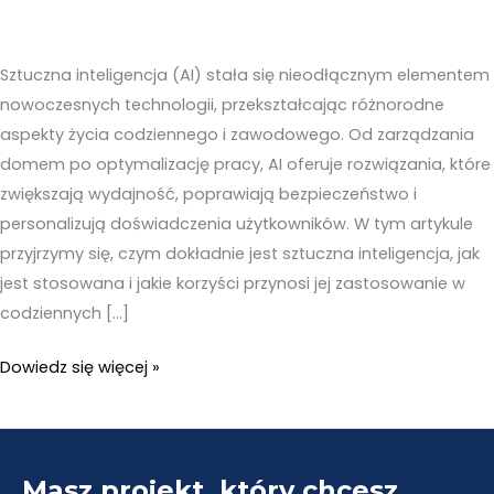
Sztuczna inteligencja (AI) stała się nieodłącznym elementem
nowoczesnych technologii, przekształcając różnorodne
aspekty życia codziennego i zawodowego. Od zarządzania
domem po optymalizację pracy, AI oferuje rozwiązania, które
zwiększają wydajność, poprawiają bezpieczeństwo i
personalizują doświadczenia użytkowników. W tym artykule
przyjrzymy się, czym dokładnie jest sztuczna inteligencja, jak
jest stosowana i jakie korzyści przynosi jej zastosowanie w
codziennych […]
Sztuczna
Dowiedz się więcej »
inteligencja
co
to
Masz projekt, który chcesz
jest