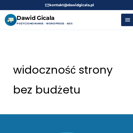
kontakt@dawidgicala.pl
Dawid Gicala
POZYCJONOWANIE · WORDPRESS · ADS
Przejdź
do
treści
widoczność strony
bez budżetu