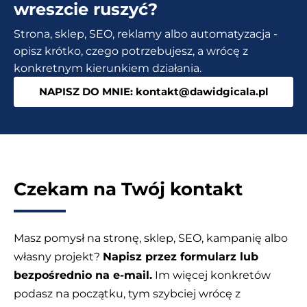
Google,
wreszcie ruszyć?
jeśli
Strona, sklep, SEO, reklamy albo automatyzacja -
zaczynasz
opisz krótko, czego potrzebujesz, a wrócę z
od
konkretnym kierunkiem działania.
zera?
NAPISZ DO MNIE: kontakt@dawidgicala.pl
Czekam na Twój kontakt
Masz pomysł na stronę, sklep, SEO, kampanię albo
własny projekt?
Napisz przez formularz lub
bezpośrednio na e-mail.
Im więcej konkretów
podasz na początku, tym szybciej wrócę z