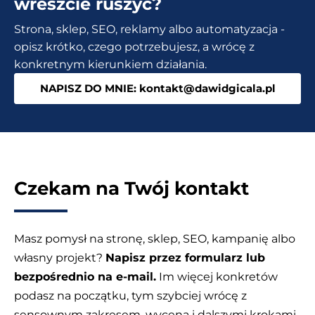
wreszcie ruszyć?
najczęstszych
Strona, sklep, SEO, reklamy albo automatyzacja -
pytań
opisz krótko, czego potrzebujesz, a wrócę z
konkretnym kierunkiem działania.
NAPISZ DO MNIE: kontakt@dawidgicala.pl
Czekam na Twój kontakt
Masz pomysł na stronę, sklep, SEO, kampanię albo
własny projekt?
Napisz przez formularz lub
bezpośrednio na e-mail.
Im więcej konkretów
podasz na początku, tym szybciej wrócę z
sensownym zakresem, wyceną i dalszymi krokami.