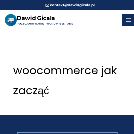
kontakt@dawidgicala.pl
Dawid Gicala
POZYCJONOWANIE · WORDPRESS · ADS
Przejdź
do
treści
woocommerce jak
zacząć