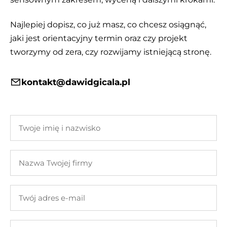
Najlepiej dopisz, co już masz, co chcesz osiągnąć,
jaki jest orientacyjny termin oraz czy projekt
tworzymy od zera, czy rozwijamy istniejącą stronę.
kontakt@dawidgicala.pl
Twoje
imię
i
Nazwa
nazwisko
Twojej
firmy
Twój
adres
e-
Twoja