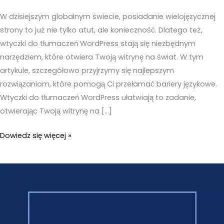
W dzisiejszym globalnym świecie, posiadanie wielojęzycznej
strony to już nie tylko atut, ale konieczność. Dlatego też,
wtyczki do tłumaczeń WordPress stają się niezbędnym
narzędziem, które otwiera Twoją witrynę na świat. W tym
artykule, szczegółowo przyjrzymy się najlepszym
rozwiązaniom, które pomogą Ci przełamać bariery językowe.
Wtyczki do tłumaczeń WordPress ułatwiają to zadanie,
otwierając Twoją witrynę na […]
Wtyczki
Dowiedz się więcej »
do
tłumaczeń
WordPress
–
TOP
5