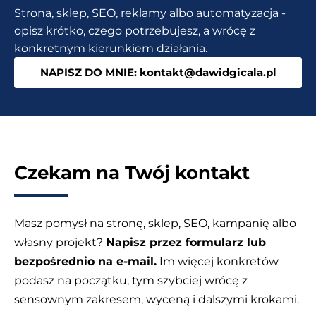
informacje
Strona, sklep, SEO, reklamy albo automatyzacja -
opisz krótko, czego potrzebujesz, a wrócę z
konkretnym kierunkiem działania.
NAPISZ DO MNIE: kontakt@dawidgicala.pl
Czekam na Twój kontakt
Masz pomysł na stronę, sklep, SEO, kampanię albo
własny projekt?
Napisz przez formularz lub
bezpośrednio na e-mail.
Im więcej konkretów
podasz na początku, tym szybciej wrócę z
sensownym zakresem, wyceną i dalszymi krokami.