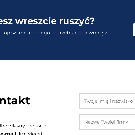
esz wreszcie ruszyć?
- opisz krótko, czego potrzebujesz, a wrócę z
ntakt
Twoje
imię
i
Nazwa
nazwisko
Twojej
lbo własny projekt?
firmy
e-mail.
Im więcej