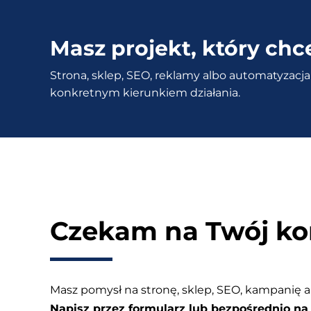
–
Elastyczne
Masz projekt, który chc
promocje
Strona, sklep, SEO, reklamy albo automatyzacja 
i
konkretnym kierunkiem działania.
rabaty
w
Twoim
sklepie
Czekam na Twój ko
Masz pomysł na stronę, sklep, SEO, kampanię a
Napisz przez formularz lub bezpośrednio na 