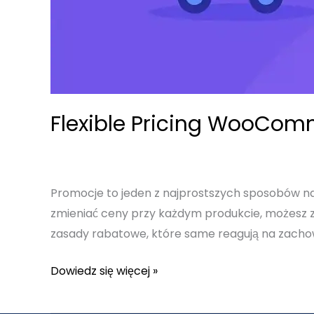
Flexible Pricing WooComm
Promocje to jeden z najprostszych sposobów na
zmieniać ceny przy każdym produkcie, możesz 
zasady rabatowe, które same reagują na zachowan
Flexible
Dowiedz się więcej »
Pricing
WooCommerce