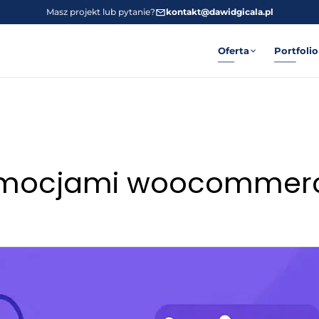
Masz projekt lub pytanie?
kontakt@dawidgicala.pl
Oferta
Portfolio
romocjami woocommer