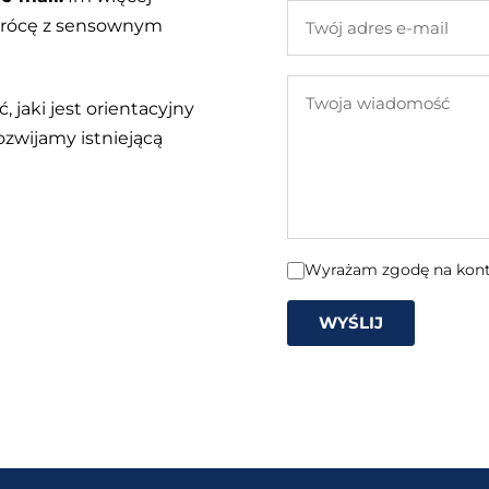
Twój
 wrócę z sensownym
adres
e-
Twoja
mail
, jaki jest orientacyjny
wiadomość
ozwijamy istniejącą
Wyrażam zgodę na konta
WYŚLIJ