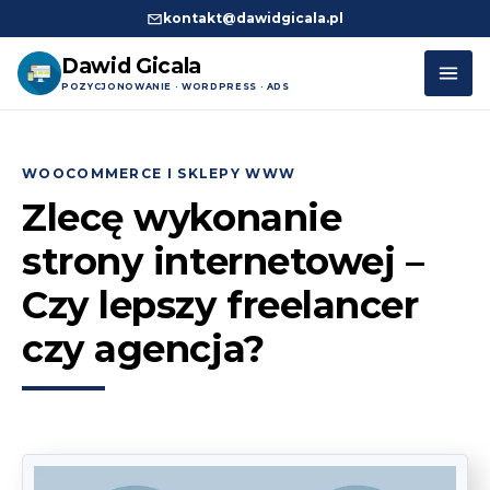
kontakt@dawidgicala.pl
Dawid Gicala
POZYCJONOWANIE · WORDPRESS · ADS
Przejdź
do
WOOCOMMERCE I SKLEPY WWW
treści
Zlecę wykonanie
strony internetowej –
Czy lepszy freelancer
czy agencja?