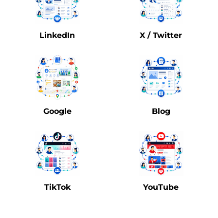
LinkedIn
X / Twitter
Google
Blog
TikTok
YouTube