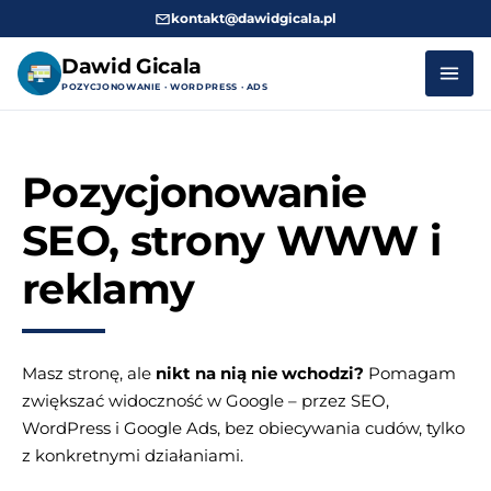
kontakt@dawidgicala.pl
Dawid Gicala
POZYCJONOWANIE · WORDPRESS · ADS
Przejdź
do
Pozycjonowanie
treści
SEO, strony WWW i
reklamy
Masz stronę, ale
nikt na nią nie wchodzi?
Pomagam
zwiększać widoczność w Google – przez SEO,
WordPress i Google Ads, bez obiecywania cudów, tylko
z konkretnymi działaniami.