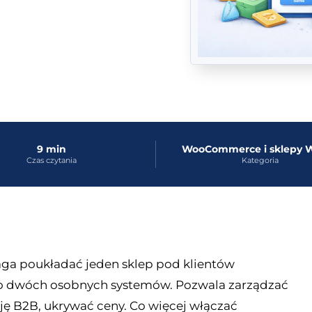
9 min
WooCommerce i sklep
Czas czytania
Kategoria
a poukładać jeden sklep pod klientów
ego dwóch osobnych systemów. Pozwala zarządzać
ję B2B, ukrywać ceny. Co więcej włączać