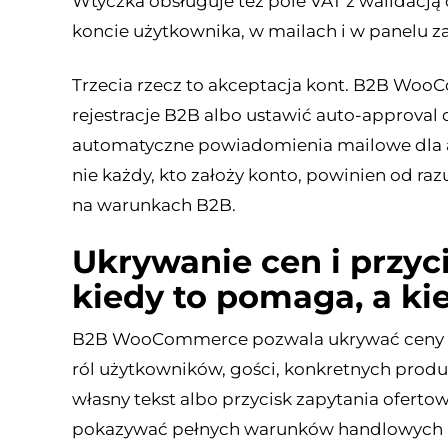
Wtyczka obsługuje też pole VAT z walidacją 
koncie użytkownika, w mailach i w panelu 
Trzecia rzecz to akceptacja kont. B2B Wo
rejestracje B2B albo ustawić auto-approval
automatyczne powiadomienia mailowe dla adm
nie każdy, kto założy konto, powinien od r
na warunkach B2B.
Ukrywanie cen i przyc
kiedy to pomaga, a ki
B2B WooCommerce pozwala ukrywać ceny ora
ról użytkowników, gości, konkretnych produ
własny tekst albo przycisk zapytania oferto
pokazywać pełnych warunków handlowych 