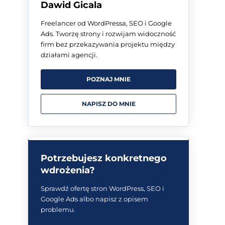
Dawid Gicala
Freelancer od WordPressa, SEO i Google
Ads. Tworzę strony i rozwijam widoczność
firm bez przekazywania projektu między
działami agencji.
POZNAJ MNIE
NAPISZ DO MNIE
Potrzebujesz konkretnego
wdrożenia?
Sprawdź ofertę stron WordPress, SEO i
Google Ads albo napisz z opisem
problemu.