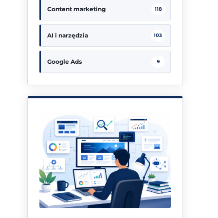
Content marketing
118
AI i narzędzia
103
Google Ads
9