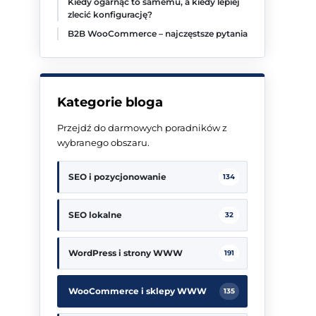
Kiedy ogarnąć to samemu, a kiedy lepiej
zlecić konfigurację?
B2B WooCommerce – najczęstsze pytania
Kategorie bloga
Przejdź do darmowych poradników z
wybranego obszaru.
SEO i pozycjonowanie
134
SEO lokalne
32
WordPress i strony WWW
191
WooCommerce i sklepy WWW
135