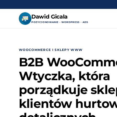
Dawid Gicala
POZYCJONOWANIE · WORDPRESS · ADS
Przejdź
do
treści
WOOCOMMERCE I SKLEPY WWW
B2B WooComme
Wtyczka, która
porządkuje skle
klientów hurtow