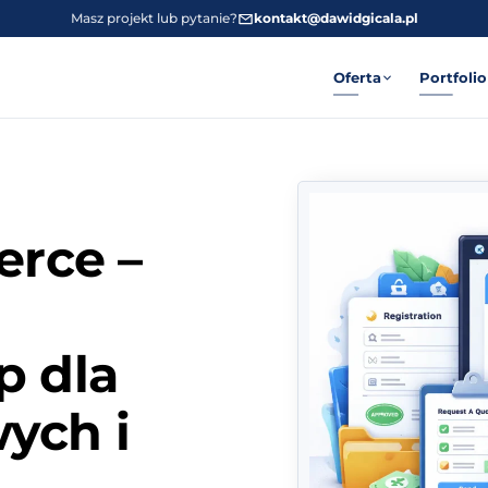
Masz projekt lub pytanie?
kontakt@dawidgicala.pl
Oferta
Portfolio
rce –
p dla
ych i