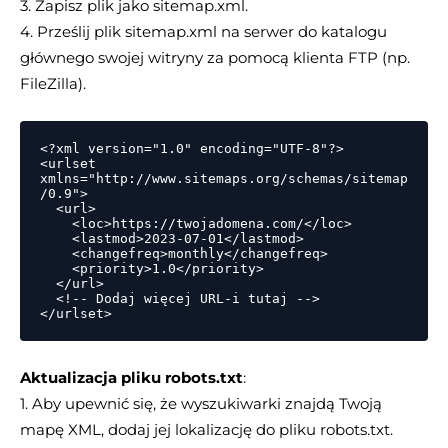
3. Zapisz plik jako sitemap.xml.
4. Prześlij plik sitemap.xml na serwer do katalogu
głównego swojej witryny za pomocą klienta FTP (np.
FileZilla).
<?xml version="1.0" encoding="UTF-8"?>

<urlset 
xmlns="http://www.sitemaps.org/schemas/sitemap
/0.9">

  <url>

    <loc>https://twojadomena.com/</loc>

    <lastmod>2023-07-01</lastmod>

    <changefreq>monthly</changefreq>

    <priority>1.0</priority>

  </url>

  <!-- Dodaj więcej URL-i tutaj -->

Aktualizacja pliku robots.txt
:
1. Aby upewnić się, że wyszukiwarki znajdą Twoją
mapę XML, dodaj jej lokalizację do pliku robots.txt.