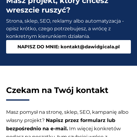
Masz projekt, który chcesz
wreszcie ruszyć?
Strona, sklep, SEO, reklamy albo automatyzacja -
opisz krótko, czego potrzebujesz, a wrócę z
konkretnym kierunkiem działania.
NAPISZ DO MNIE: kontakt@dawidgicala.pl
Czekam na Twój kontakt
Masz pomysł na stronę, sklep, SEO, kampanię albo
własny projekt?
Napisz przez formularz lub
bezpośrednio na e-mail.
Im więcej konkretów
podasz na początku, tym szybciej wrócę z