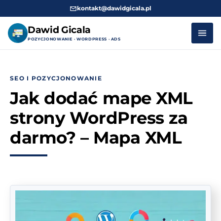
kontakt@dawidgicala.pl
Dawid Gicala
POZYCJONOWANIE · WORDPRESS · ADS
Przejdź
do
SEO I POZYCJONOWANIE
treści
Jak dodać mape XML
strony WordPress za
darmo? – Mapa XML