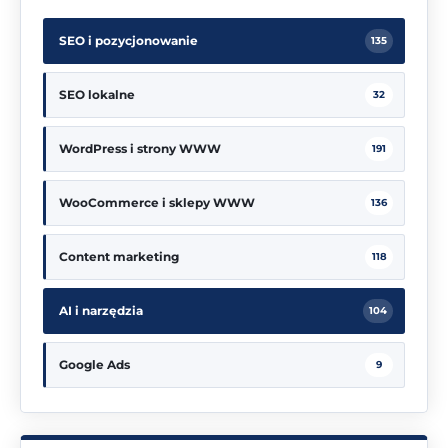
SEO i pozycjonowanie
135
SEO lokalne
32
WordPress i strony WWW
191
WooCommerce i sklepy WWW
136
Content marketing
118
AI i narzędzia
104
Google Ads
9