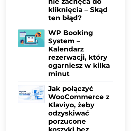
nie zachęca do
kliknięcia – Skąd
ten błąd?
WP Booking
System –
Kalendarz
rezerwacji, który
ogarniesz w kilka
minut
Jak połączyć
WooCommerce z
Klaviyo, żeby
odzyskiwać
porzucone
koszyki bez