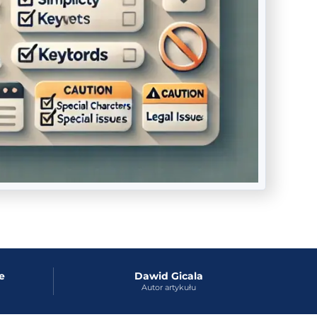
e
Dawid Gicala
Autor artykułu