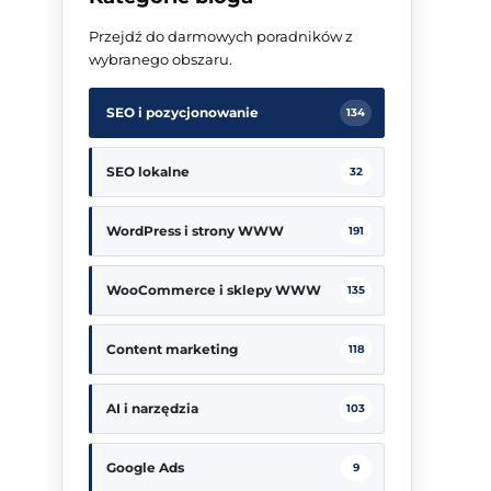
Przejdź do darmowych poradników z
wybranego obszaru.
SEO i pozycjonowanie
134
SEO lokalne
32
WordPress i strony WWW
191
WooCommerce i sklepy WWW
135
Content marketing
118
AI i narzędzia
103
Google Ads
9