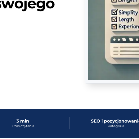
 swojego
3 min
SEO i pozycjonowani
Czas czytania
Kategoria