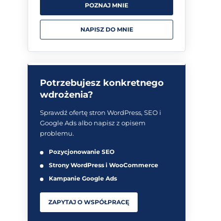
POZNAJ MNIE
NAPISZ DO MNIE
Potrzebujesz konkretnego
wdrożenia?
Sprawdź ofertę stron WordPress, SEO i
Google Ads albo napisz z opisem
problemu.
Pozycjonowanie SEO
Strony WordPress i WooCommerce
Kampanie Google Ads
ZAPYTAJ O WSPÓŁPRACĘ