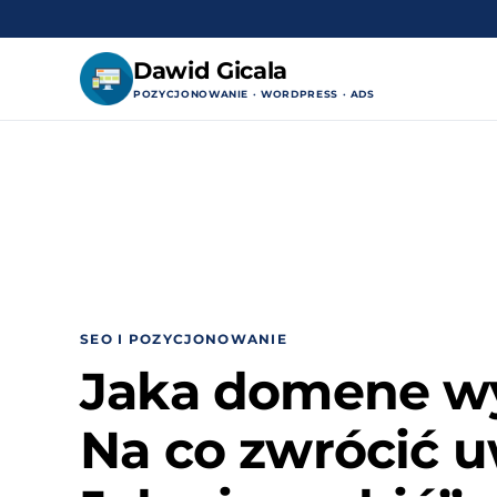
Dawid Gicala
POZYCJONOWANIE · WORDPRESS · ADS
Przejdź
do
treści
SEO I POZYCJONOWANIE
Jaka domene wy
Na co zwrócić 