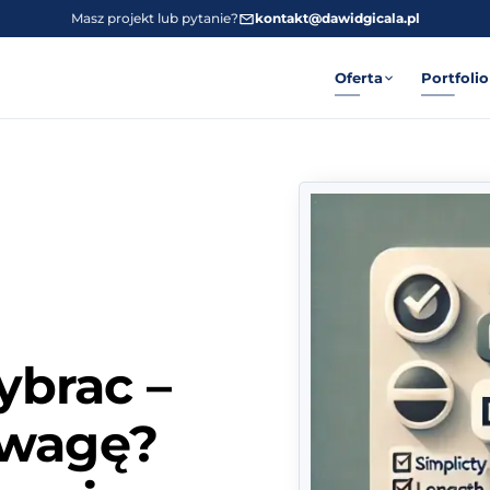
Masz projekt lub pytanie?
kontakt@dawidgicala.pl
Oferta
Portfolio
brac –
uwagę?