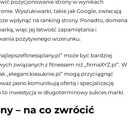
ić pozycjonowanie strony w wynikach
ronie. Wyszukiwarki, takie jak Google, zwracają
że wpłynąć na ranking strony. Ponadto, domena
arką, więc jej łatwość zapamiętania i
owania pozytywnego wizerunku.
jlepszefitnessplany.pl” może być bardziej
wych związanych z fitnessem niż „firmaXYZ.pl”. W
ak „eleganckiesuknie.pl” mogą przyciągnąć
eważ jasno komunikują ofertę i specjalizację
 to inwestycja w długoterminowy sukces marki.
ny – na co zwrócić