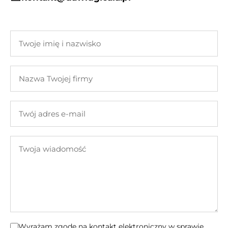
Twoje
imię
i
Nazwa
nazwisko
Twojej
firmy
Twój
adres
e-
Twoja
mail
wiadomość
Wyrażam zgodę na kontakt elektroniczny w sprawie