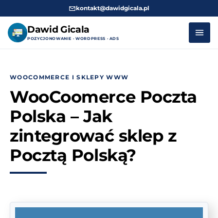
kontakt@dawidgicala.pl
Dawid Gicala
POZYCJONOWANIE · WORDPRESS · ADS
Przejdź
do
WOOCOMMERCE I SKLEPY WWW
treści
WooCoomerce Poczta
Polska – Jak
zintegrować sklep z
Pocztą Polską?