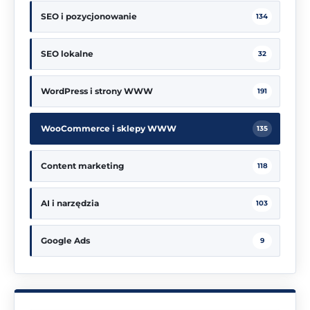
SEO i pozycjonowanie
134
SEO lokalne
32
WordPress i strony WWW
191
WooCommerce i sklepy WWW
135
Content marketing
118
AI i narzędzia
103
Google Ads
9