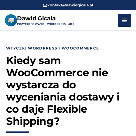
kontakt@dawidgicala.pl
Dawid Gicala
POZYCJONOWANIE · WORDPRESS · ADS
Przejdź
do
WTYCZKI WORDPRESS I WOOCOMMERCE
treści
Kiedy sam
WooCommerce nie
wystarcza do
wyceniania dostawy i
co daje Flexible
Shipping?