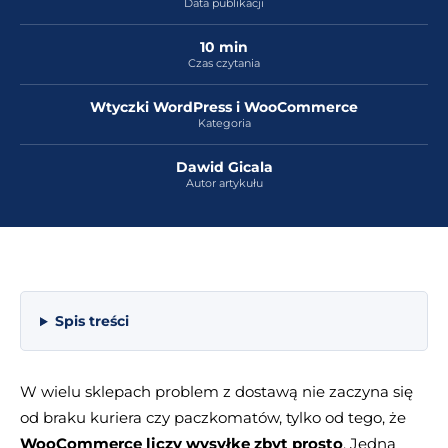
Data publikacji
10 min
Czas czytania
Wtyczki WordPress i WooCommerce
Kategoria
Dawid Gicala
Autor artykułu
Spis treści
W wielu sklepach problem z dostawą nie zaczyna się
od braku kuriera czy paczkomatów, tylko od tego, że
WooCommerce liczy wysyłkę zbyt prosto
. Jedna