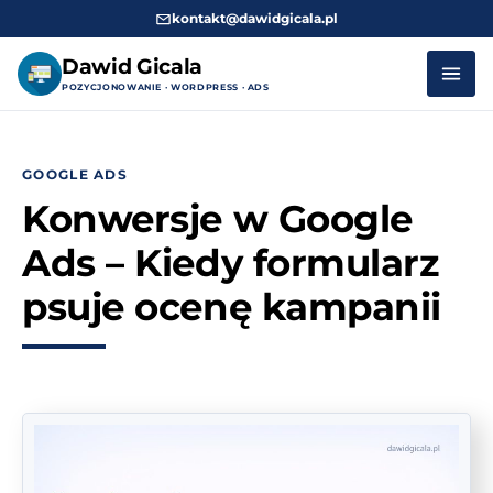
kontakt@dawidgicala.pl
Dawid Gicala
POZYCJONOWANIE · WORDPRESS · ADS
Przejdź
do
GOOGLE ADS
treści
Konwersje w Google
Ads – Kiedy formularz
psuje ocenę kampanii