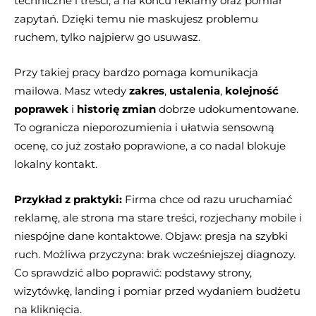
techniczne i treści, a na końcu reklamy oraz pomiar
zapytań. Dzięki temu nie maskujesz problemu
ruchem, tylko najpierw go usuwasz.
Przy takiej pracy bardzo pomaga komunikacja
mailowa. Masz wtedy
zakres
,
ustalenia
,
kolejność
poprawek
i
historię zmian
dobrze udokumentowane.
To ogranicza nieporozumienia i ułatwia sensowną
ocenę, co już zostało poprawione, a co nadal blokuje
lokalny kontakt.
Przykład z praktyki:
Firma chce od razu uruchamiać
reklamę, ale strona ma stare treści, rozjechany mobile i
niespójne dane kontaktowe. Objaw: presja na szybki
ruch. Możliwa przyczyna: brak wcześniejszej diagnozy.
Co sprawdzić albo poprawić: podstawy strony,
wizytówkę, landing i pomiar przed wydaniem budżetu
na kliknięcia.