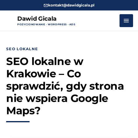
kontakt@dawidgicala.pl
Dawid Gicala
POZYCJONOWANIE · WORDPRESS · ADS
Przejdź
do
SEO LOKALNE
treści
SEO lokalne w
Krakowie – Co
sprawdzić, gdy strona
nie wspiera Google
Maps?