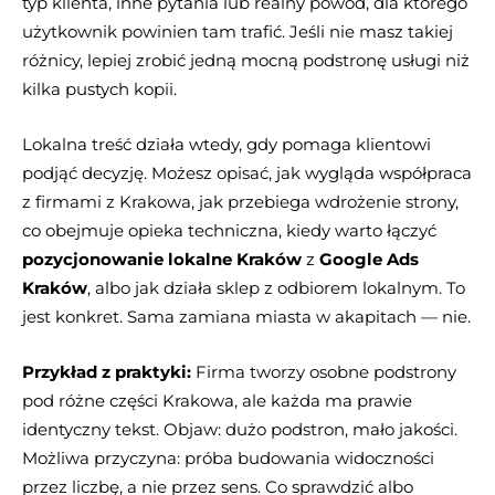
typ klienta, inne pytania lub realny powód, dla którego
użytkownik powinien tam trafić. Jeśli nie masz takiej
różnicy, lepiej zrobić jedną mocną podstronę usługi niż
kilka pustych kopii.
Lokalna treść działa wtedy, gdy pomaga klientowi
podjąć decyzję. Możesz opisać, jak wygląda współpraca
z firmami z Krakowa, jak przebiega wdrożenie strony,
co obejmuje opieka techniczna, kiedy warto łączyć
pozycjonowanie lokalne Kraków
z
Google Ads
Kraków
, albo jak działa sklep z odbiorem lokalnym. To
jest konkret. Sama zamiana miasta w akapitach — nie.
Przykład z praktyki:
Firma tworzy osobne podstrony
pod różne części Krakowa, ale każda ma prawie
identyczny tekst. Objaw: dużo podstron, mało jakości.
Możliwa przyczyna: próba budowania widoczności
przez liczbę, a nie przez sens. Co sprawdzić albo