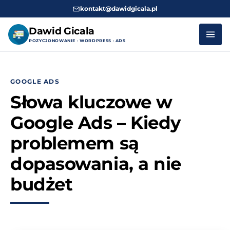
kontakt@dawidgicala.pl
Dawid Gicala
POZYCJONOWANIE · WORDPRESS · ADS
Przejdź
do
GOOGLE ADS
treści
Słowa kluczowe w
Google Ads – Kiedy
problemem są
dopasowania, a nie
budżet