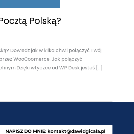
Pocztą Polską?
? Dowiedz jak w kilka chwil połączyć Twój
 poprzez WooCoomerce. Jak połączyć
hnym.Dzięki wtyczce od WP Desk jesteś […]
NAPISZ DO MNIE: kontakt@dawidgicala.pl