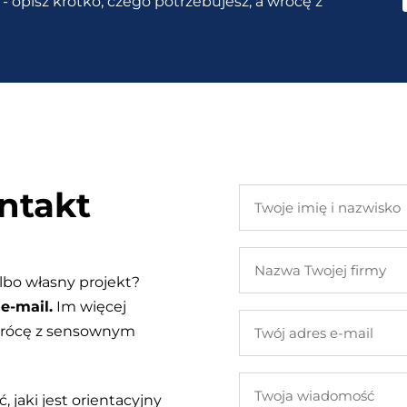
- opisz krótko, czego potrzebujesz, a wrócę z
ntakt
Twoje
imię
i
Nazwa
nazwisko
Twojej
lbo własny projekt?
firmy
e-mail.
Im więcej
Twój
 wrócę z sensownym
adres
e-
Twoja
mail
, jaki jest orientacyjny
wiadomość