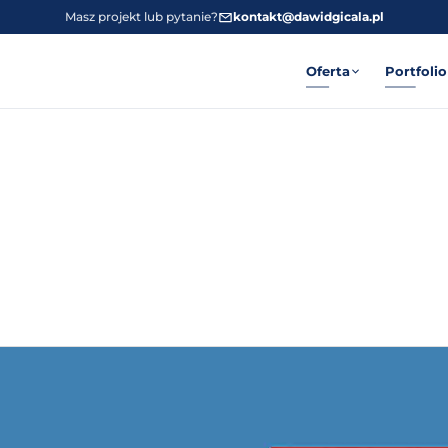
Masz projekt lub pytanie?
kontakt@dawidgicala.pl
Oferta
Portfolio