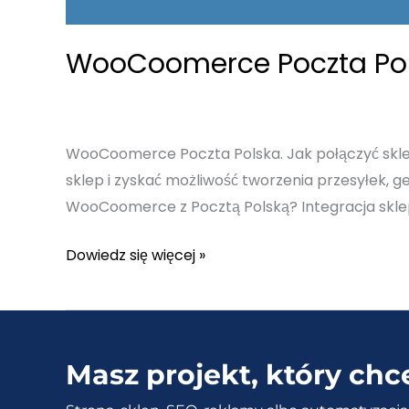
WooCoomerce Poczta Polsk
WooCoomerce Poczta Polska. Jak połączyć skle
sklep i zyskać możliwość tworzenia przesyłek,
WooCoomerce z Pocztą Polską? Integracja skle
WooCoomerce
Dowiedz się więcej »
Poczta
Polska
–
Jak
Masz projekt, który chc
zintegrować