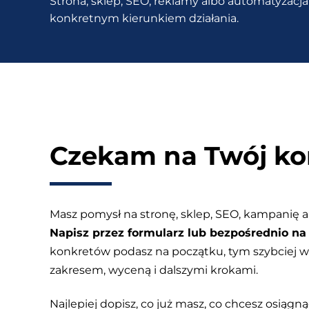
Strona, sklep, SEO, reklamy albo automatyzacja 
sklep
konkretnym kierunkiem działania.
z
Pocztą
Polską?
Czekam na Twój ko
Masz pomysł na stronę, sklep, SEO, kampanię a
Napisz przez formularz lub bezpośrednio na 
konkretów podasz na początku, tym szybciej
zakresem, wyceną i dalszymi krokami.
Najlepiej dopisz, co już masz, co chcesz osiągnąć