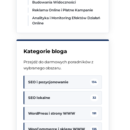
Budowania Widoczności
Reklama Online i Płatne Kampanie
Analityka i Monitoring Efektów Działań
Online
Kategorie bloga
Przejdź do darmowych poradników z
wybranego obszaru.
SEO i pozycjonowanie
134
SEO lokalne
32
WordPress i strony WWW
191
WooCommerce i sklepy WWW
135