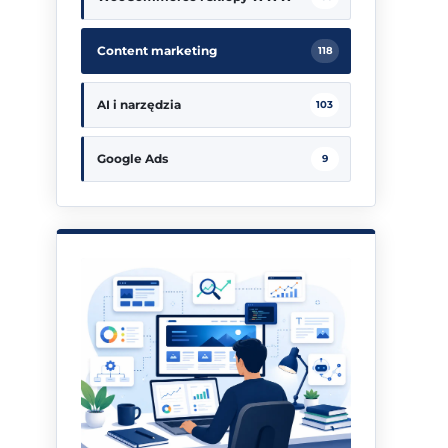
Content marketing
118
AI i narzędzia
103
Google Ads
9