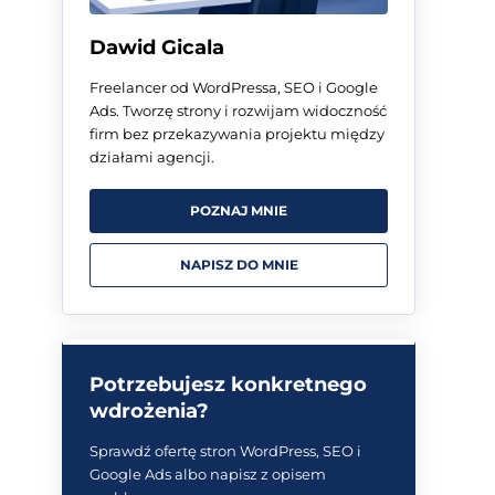
Dawid Gicala
Freelancer od WordPressa, SEO i Google
Ads. Tworzę strony i rozwijam widoczność
firm bez przekazywania projektu między
działami agencji.
POZNAJ MNIE
NAPISZ DO MNIE
Potrzebujesz konkretnego
wdrożenia?
Sprawdź ofertę stron WordPress, SEO i
Google Ads albo napisz z opisem