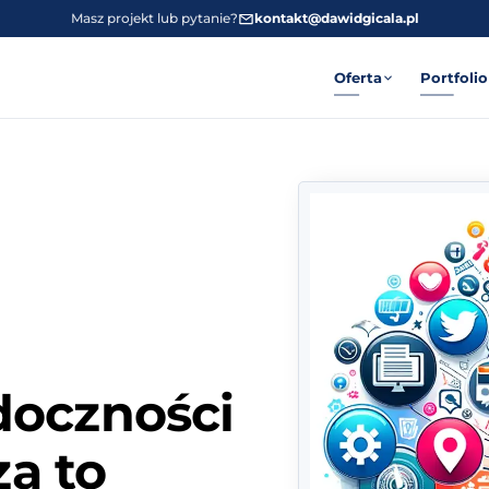
Masz projekt lub pytanie?
kontakt@dawidgicala.pl
Oferta
Portfolio
doczności
za to