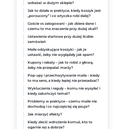
wdrażać w dużym sklepie?
Jak to działa w praktyce, kiedy koszyk jest
„porzucony” i co wtyczka robi dalej?
Goście vs zalogowani – jak zbiera dane i
czemu to ma znaczenie przy dużej skali?
Ustawienia startowe przy dużej liczbie
zamówień
Maile odzyskujące koszyki – jak je
ustawić, żeby nie wyglądały jak spam?
Kupony i rabaty – jak to robić z głową,
żeby nie przepalać marży?
Pop-upy i przechwytywanie maila – kiedy
to ma sens, a kiedy lepiej nie przesadzać?
Wykluczenia i reguły – komu nie wysyłać i
kiedy zakończyć temat?
Problemy w praktyce – czemu maile nie
dochodzą i co najczęściej się psuje?
Jak mierzyć efekty?
Kiedy zlecić wdrożenie komuś, kto to
ogarnie raz a dobrze?