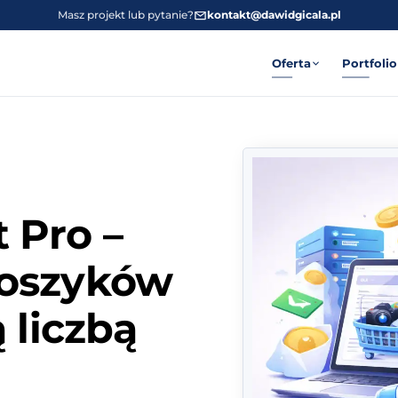
Masz projekt lub pytanie?
kontakt@dawidgicala.pl
Oferta
Portfolio
 Pro –
koszyków
 liczbą