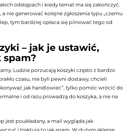
jakich odstępach i kiedy temat ma się zakończyć.
a nie generować kolejne zgłoszenia typu „czemu
klep, tym bardziej opłaca się pilnować tego od
yki – jak je ustawić,
k spam?
klamy. Ludzie porzucają koszyki często z bardzo
akło czasu, nie byli pewni dostawy, chcieli
zekonywać jak handlowiec”, tylko pomóc wrócić do
normalne i od razu prowadzą do koszyka, a nie na
ep jest poukładany, a mail wygląda jak
wyczuć i traktują to jak spam. W dużym sklepie,