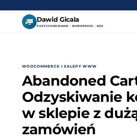
Dawid Gicala
POZYCJONOWANIE · WORDPRESS · ADS
Przejdź
do
treści
WOOCOMMERCE I SKLEPY WWW
Abandoned Cart
Odzyskiwanie 
w sklepie z dużą
zamówień