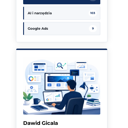
AI i narzędzia
103
Google Ads
9
Dawid Gicala