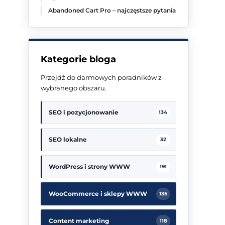
Abandoned Cart Pro – najczęstsze pytania
Kategorie bloga
Przejdź do darmowych poradników z
wybranego obszaru.
SEO i pozycjonowanie
134
SEO lokalne
32
WordPress i strony WWW
191
WooCommerce i sklepy WWW
135
Content marketing
118