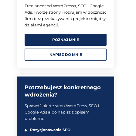
Freelancer od WordPressa, SEO i Google
Ads. Tworzę strony i rozwijam widoczność
firm bez przekazywania projektu między
działami agencji.
POZNAJ MNIE
NAPISZ DO MNIE
Potrzebujesz konkretnego
wdrożenia?
Sprawdź ofertę stron WordPress, SEO i
Google Ads albo napisz z opisem
problemu.
Pozycjonowanie SEO