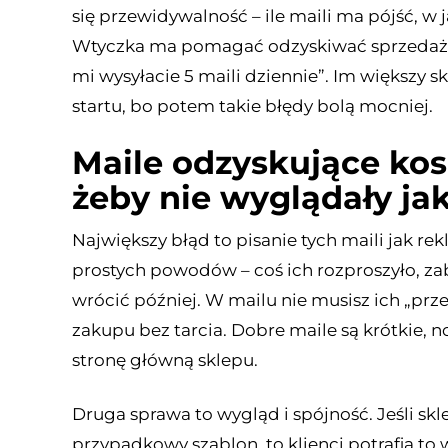
się przewidywalność – ile maili ma pójść, w 
Wtyczka ma pomagać odzyskiwać sprzedaż, 
mi wysyłacie 5 maili dziennie”. Im większy s
startu, bo potem takie błędy bolą mocniej.
Maile odzyskujące kosz
żeby nie wyglądały ja
Największy błąd to pisanie tych maili jak re
prostych powodów – coś ich rozproszyło, zabr
wrócić później. W mailu nie musisz ich „pr
zakupu bez tarcia. Dobre maile są krótkie, 
stronę główną sklepu.
Druga sprawa to wygląd i spójność. Jeśli skl
przypadkowy szablon, to klienci potrafią to 