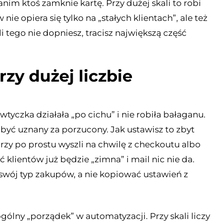
nim ktoś zamknie kartę. Przy dużej skali to robi
e opiera się tylko na „stałych klientach”, ale też
i tego nie dopniesz, tracisz największą część
zy dużej liczbie
wtyczka działała „po cichu” i nie robiła bałaganu.
być uznany za porzucony. Jak ustawisz to zbyt
órzy po prostu wyszli na chwilę z checkoutu albo
 klientów już będzie „zimna” i mail nic nie da.
 swój typ zakupów, a nie kopiować ustawień z
gólny „porządek” w automatyzacji. Przy skali liczy