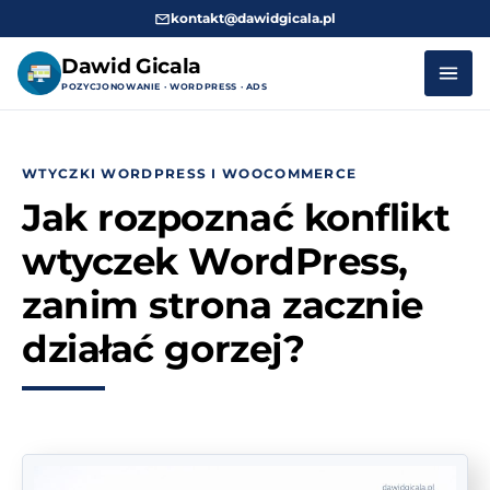
kontakt@dawidgicala.pl
Dawid Gicala
POZYCJONOWANIE · WORDPRESS · ADS
Przejdź
do
WTYCZKI WORDPRESS I WOOCOMMERCE
treści
Jak rozpoznać konflikt
wtyczek WordPress,
zanim strona zacznie
działać gorzej?