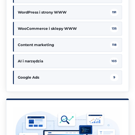
WordPress i strony WWW
191
WooCommerce i sklepy WWW
135
Content marketing
118
AI i narzędzia
103
Google Ads
9