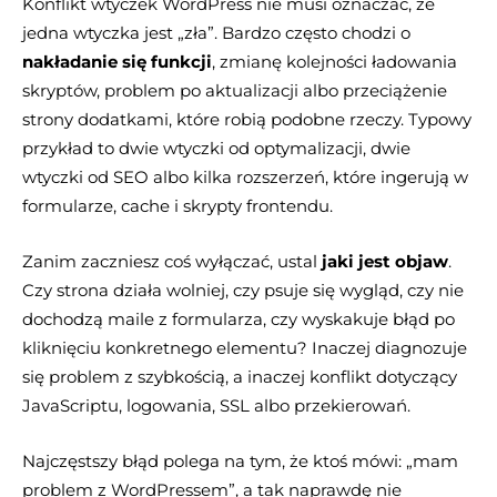
Konflikt wtyczek WordPress nie musi oznaczać, że
jedna wtyczka jest „zła”. Bardzo często chodzi o
nakładanie się funkcji
, zmianę kolejności ładowania
skryptów, problem po aktualizacji albo przeciążenie
strony dodatkami, które robią podobne rzeczy. Typowy
przykład to dwie wtyczki od optymalizacji, dwie
wtyczki od SEO albo kilka rozszerzeń, które ingerują w
formularze, cache i skrypty frontendu.
Zanim zaczniesz coś wyłączać, ustal
jaki jest objaw
.
Czy strona działa wolniej, czy psuje się wygląd, czy nie
dochodzą maile z formularza, czy wyskakuje błąd po
kliknięciu konkretnego elementu? Inaczej diagnozuje
się problem z szybkością, a inaczej konflikt dotyczący
JavaScriptu, logowania, SSL albo przekierowań.
Najczęstszy błąd polega na tym, że ktoś mówi: „mam
problem z WordPressem”, a tak naprawdę nie