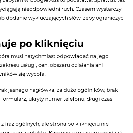
rzyciągają nieodpowiedni ruch. Czasem wystarczy
b dodanie wykluczających słów, żeby ograniczyć
uje po kliknięciu
 która musi natychmiast odpowiadać na jego
akresu usługi, cen, obszaru działania ani
wników się wycofa.
rak jasnego nagłówka, za dużo ogólników, brak
formularz, ukryty numer telefonu, długi czas
z fraz ogólnych, ale strona po kliknięciu nie
a i prostego kontaktu. Kampania może sprowadzać