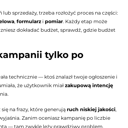
ń lub sprzedaży, trzeba rozłożyć proces na części:
celowa
,
formularz
i
pomiar
. Każdy etap może
zniesz dokładać budżet, sprawdź, gdzie budżet
kampanii tylko po
łała technicznie — ktoś znalazł twoje ogłoszenie i
ozumiała, że użytkownik miał
zakupową intencję
nia.
się na frazy, które generują
ruch niskiej jakości
,
e wyjaśnia. Zanim oceniasz kampanię po liczbie
ienta — tam zwykle leży prawdziwy problem.