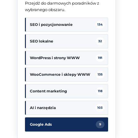
Przejdź do darmowych poradników z
wybranego obszaru.
SEO i pozycjonowanie
134
SEO lokalne
32
WordPress i strony WWW
191
WooCommerce i sklepy WWW
135
Content marketing
118
AI i narzędzia
103
Google Ads
9