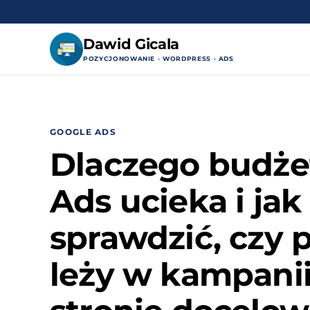
Dawid Gicala
POZYCJONOWANIE · WORDPRESS · ADS
Przejdź
do
treści
GOOGLE ADS
Dlaczego budże
Ads ucieka i jak
sprawdzić, czy 
leży w kampanii