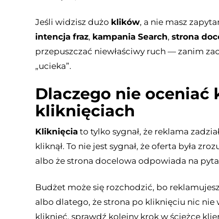
Jeśli widzisz dużo
klików
, a nie masz zapyta
intencja fraz
,
kampania Search
,
strona do
przepuszczać niewłaściwy ruch — zanim zac
„ucieka”.
Dlaczego nie oceniać 
kliknięciach
Kliknięcia
to tylko sygnał, że reklama zadzia
kliknął. To nie jest sygnał, że oferta była zr
albo że strona docelowa odpowiada na pyta
Budżet może się rozchodzić, bo reklamujesz 
albo dlatego, że strona po kliknięciu nic ni
kliknięć, sprawdź kolejny krok w ścieżce kl