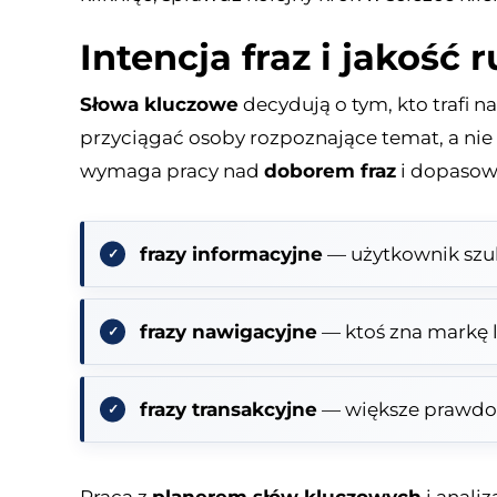
Intencja fraz i jakość
Słowa kluczowe
decydują o tym, kto trafi 
przyciągać osoby rozpoznające temat, a ni
wymaga pracy nad
doborem fraz
i dopasow
frazy informacyjne
— użytkownik szuk
frazy nawigacyjne
— ktoś zna markę 
frazy transakcyjne
— większe prawdo
Praca z
planerem słów kluczowych
i anali