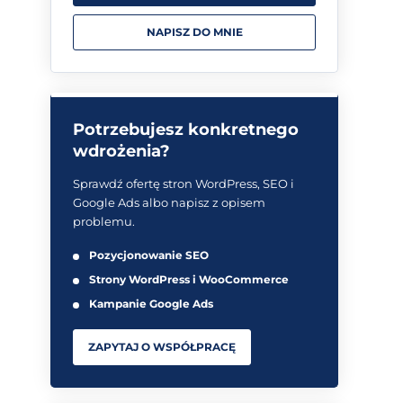
NAPISZ DO MNIE
Potrzebujesz konkretnego
wdrożenia?
Sprawdź ofertę stron WordPress, SEO i
Google Ads albo napisz z opisem
problemu.
Pozycjonowanie SEO
Strony WordPress i WooCommerce
Kampanie Google Ads
ZAPYTAJ O WSPÓŁPRACĘ