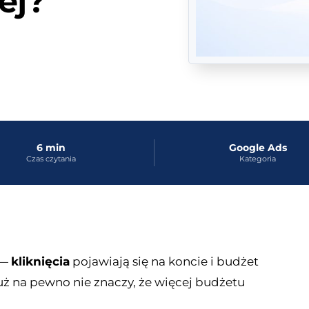
ej?
6 min
Google Ads
Czas czytania
Kategoria
 —
kliknięcia
pojawiają się na koncie i budżet
 już na pewno nie znaczy, że więcej budżetu