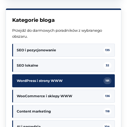
Kategorie bloga
Przejdź do darmowych poradników z wybranego
obszaru.
SEO i pozycjonowanie
135
SEO lokalne
32
WordPress i strony WWW
191
WooCommerce i sklepy WWW
136
Content marketing
118
AI i narzędzia
104