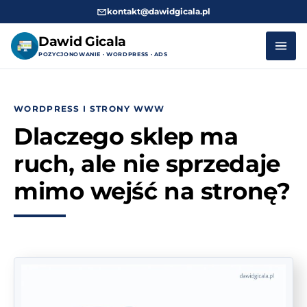
kontakt@dawidgicala.pl
Dawid Gicala
POZYCJONOWANIE · WORDPRESS · ADS
Przejdź
do
WORDPRESS I STRONY WWW
treści
Dlaczego sklep ma
ruch, ale nie sprzedaje
mimo wejść na stronę?