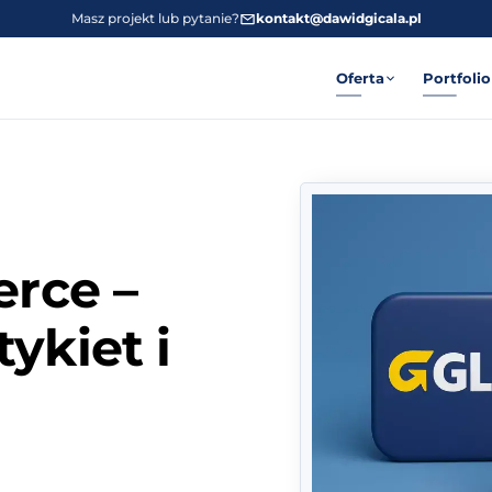
Masz projekt lub pytanie?
kontakt@dawidgicala.pl
Oferta
Portfolio
rce –
ykiet i