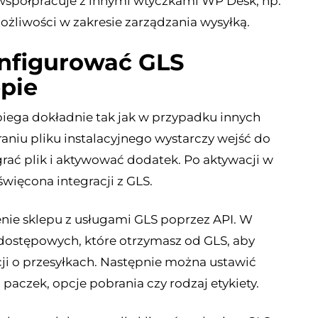
 współpracuje z innymi wtyczkami WP Desk, np.
możliwości w zakresie zarządzania wysyłką.
onfigurować GLS
pie
iega dokładnie tak jak w przypadku innych
niu pliku instalacyjnego wystarczy wejść do
rać plik i aktywować dodatek. Po aktywacji w
ięcona integracji z GLS.
enie sklepu z usługami GLS poprzez API. W
dostępowych, które otrzymasz od GLS, aby
i o przesyłkach. Następnie można ustawić
paczek, opcje pobrania czy rodzaj etykiety.