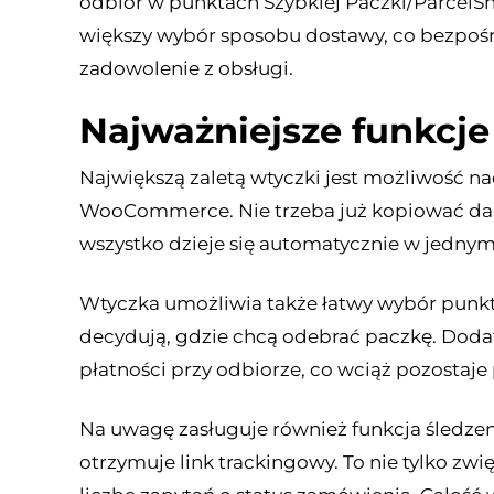
odbiór w punktach Szybkiej Paczki/ParcelSho
większy wybór sposobu dostawy, co bezpośr
zadowolenie z obsługi.
Najważniejsze funkc
Największą zaletą wtyczki jest możliwość na
WooCommerce. Nie trzeba już kopiować dany
wszystko dzieje się automatycznie w jednym
Wtyczka umożliwia także łatwy wybór punktu
decydują, gdzie chcą odebrać paczkę. Dodat
płatności przy odbiorze, co wciąż pozostaj
Na uwagę zasługuje również funkcja śledzen
otrzymuje link trackingowy. To nie tylko zw