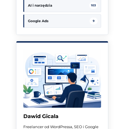
AI i narzędzia
103
Google Ads
9
Dawid Gicala
Freelancer od WordPressa, SEO i Google