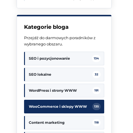
Kategorie bloga
Przejdź do darmowych poradników z
wybranego obszaru.
SEO i pozycjonowanie
134
SEO lokalne
32
WordPress i strony WWW
191
WooCommerce i sklepy WWW
135
Content marketing
118