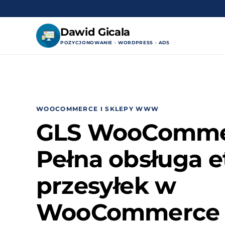
Dawid Gicala
POZYCJONOWANIE · WORDPRESS · ADS
Przejdź
do
treści
WOOCOMMERCE I SKLEPY WWW
GLS WooComme
Pełna obsługa et
przesyłek w
WooCommerce