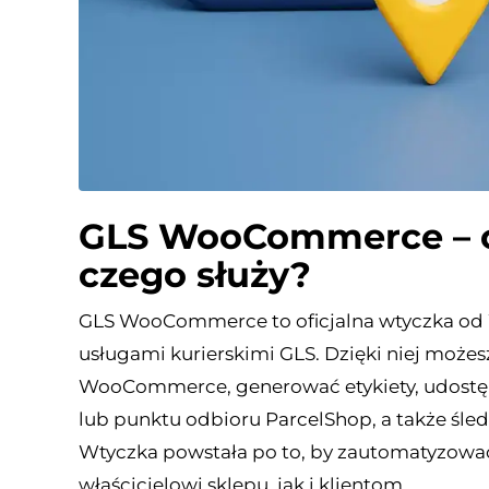
GLS WooCommerce – cz
czego służy?
GLS WooCommerce to oficjalna wtyczka od W
usługami kurierskimi GLS. Dzięki niej może
WooCommerce, generować etykiety, udostęp
lub punktu odbioru ParcelShop, a także śled
Wtyczka powstała po to, by zautomatyzować
właścicielowi sklepu, jak i klientom.