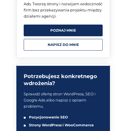
Ads. Tworzę strony i rozwijam widoczność
firm bez przekazywania projektu między
działami agencji.
POZNAJ MNIE
NAPISZ DO MNIE
Potrzebujesz konkretnego
wdrożenia?
Sprawdź ofertę stron WordPress, SEO i
Google Ads albo napisz z opisem
problemu.
Pozycjonowanie SEO
Strony WordPress i WooCommerce