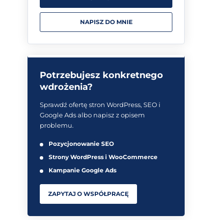
NAPISZ DO MNIE
Potrzebujesz konkretnego
wdrożenia?
Sprawdź ofertę stron WordPress, SEO i
Google Ads albo napisz z opisem
problemu.
Pozycjonowanie SEO
Strony WordPress i WooCommerce
Kampanie Google Ads
ZAPYTAJ O WSPÓŁPRACĘ