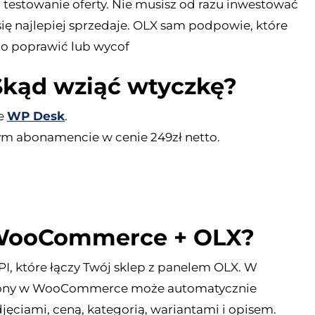
 testowanie oferty. Nie musisz od razu inwestować
ę najlepiej sprzedaje. OLX sam podpowie, które
rto poprawić lub wycof
kąd wziąć wtyczkę?
ie
WP Desk
.
ym abonamencie w cenie 249zł netto.
a WooCommerce + OLX?
PI, które łączy Twój sklep z panelem OLX. W
orzony w WooCommerce może automatycznie
jęciami, ceną, kategorią, wariantami i opisem.