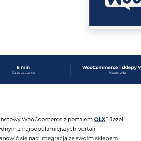
6 min
WooCommerce i sklep
Czas czytania
Kategoria
ternetowy WooCoomerce z portalem
OLX
? Jeżeli
jednym z najpopularniejszych portali
anowić się nad integracją ze swoim sklepem