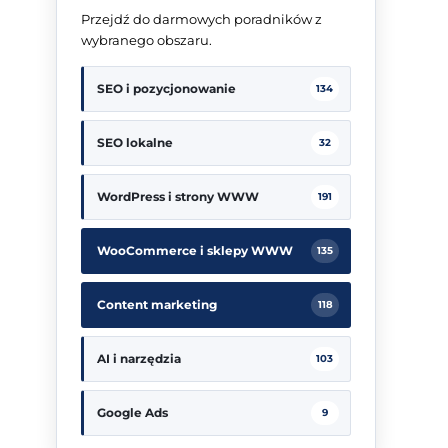
Przejdź do darmowych poradników z
wybranego obszaru.
SEO i pozycjonowanie
134
SEO lokalne
32
WordPress i strony WWW
191
WooCommerce i sklepy WWW
135
Content marketing
118
AI i narzędzia
103
Google Ads
9