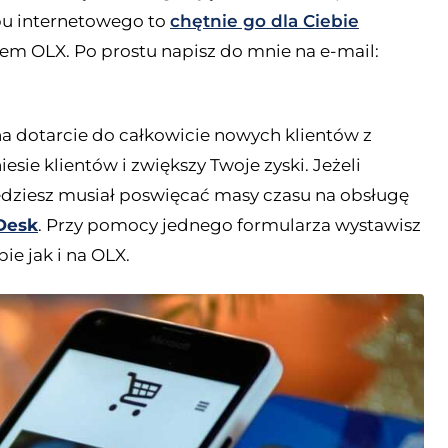
pu internetowego to
chętnie go dla Ciebie
em OLX. Po prostu napisz do mnie na e-mail:
 dotarcie do całkowicie nowych klientów z
sie klientów i zwiększy Twoje zyski. Jeżeli
ędziesz musiał poswięcać masy czasu na obsługę
Desk
. Przy pomocy jednego formularza wystawisz
e jak i na OLX.