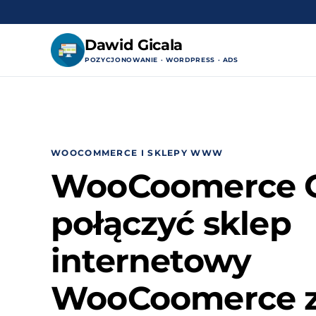
Dawid Gicala
POZYCJONOWANIE · WORDPRESS · ADS
Przejdź
do
treści
WOOCOMMERCE I SKLEPY WWW
WooCoomerce O
połączyć sklep
internetowy
WooCoomerce z