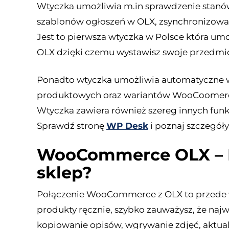
Wtyczka umożliwia m.in sprawdzenie stan
szablonów ogłoszeń w OLX, zsynchronizowa
Jest to pierwsza wtyczka w Polsce która um
OLX dzięki czemu wystawisz swoje przedmio
Ponadto wtyczka umożliwia automatyczne w
produktowych oraz wariantów WooCoomer
Wtyczka zawiera również szereg innych fun
Sprawdź stronę
WP Desk
i poznaj szczegóły
WooCommerce OLX – D
sklep?
Połączenie WooCommerce z OLX to przede w
produkty ręcznie, szybko zauważysz, że najw
kopiowanie opisów, wgrywanie zdjęć, aktu