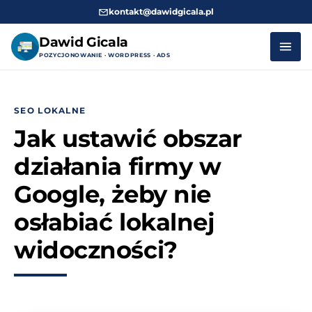
kontakt@dawidgicala.pl
Dawid Gicala
POZYCJONOWANIE · WORDPRESS · ADS
Przejdź
do
SEO LOKALNE
treści
Jak ustawić obszar
działania firmy w
Google, żeby nie
osłabiać lokalnej
widoczności?