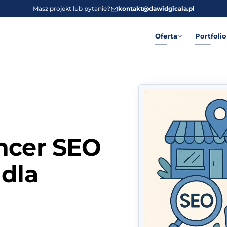
Masz projekt lub pytanie?
kontakt@dawidgicala.pl
Oferta
Portfolio
ncer SEO
 dla