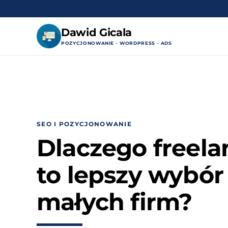
Dawid Gicala
POZYCJONOWANIE · WORDPRESS · ADS
Przejdź
do
treści
SEO I POZYCJONOWANIE
Dlaczego freela
to lepszy wybór
małych firm?