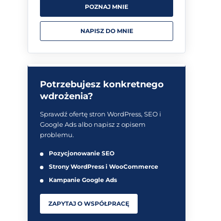
POZNAJ MNIE
NAPISZ DO MNIE
Potrzebujesz konkretnego
wdrożenia?
Sprawdź ofertę stron WordPress, SEO i
Google Ads albo napisz z opisem
problemu.
Pozycjonowanie SEO
Strony WordPress i WooCommerce
Kampanie Google Ads
ZAPYTAJ O WSPÓŁPRACĘ