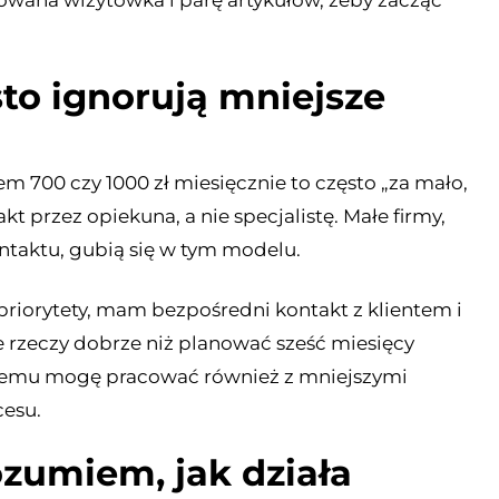
owana wizytówka i parę artykułów, żeby zacząć
to ignorują mniejsze
em 700 czy 1000 zł miesięcznie to często „za mało,
t przez opiekuna, a nie specjalistę. Małe firmy,
ontaktu, gubią się w tym modelu.
priorytety, mam bezpośredni kontakt z klientem i
e rzeczy dobrze niż planować sześć miesięcy
ki temu mogę pracować również z mniejszymi
cesu.
ozumiem, jak działa