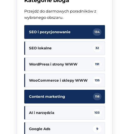
Kategorie bloga
Przejdź do darmowych poradników z
wybranego obszaru.
SEO i pozycjonowanie
134
SEO lokalne
32
WordPress i strony WWW
191
WooCommerce i sklepy WWW
135
Content marketing
118
AI i narzędzia
103
Google Ads
9