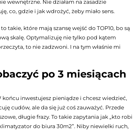
ie wewnętrzne. Nie działam na zasadzie
ę, co, gdzie i jak wdrożyć, żeby miało sens.
 to takie, które mają szansę wejść do TOP10, bo są
ową skalę. Optymalizuję nie tylko pod kątem
 przeczyta, to nie zadzwoni. I na tym właśnie mi
obaczyć po 3 miesiącach
W końcu inwestujesz pieniądze i chcesz wiedzieć,
cuję cudów, ale da się już coś zauważyć. Przede
we, długie frazy. To takie zapytania jak „kto robi
klimatyzator do biura 30m2”. Niby niewielki ruch,