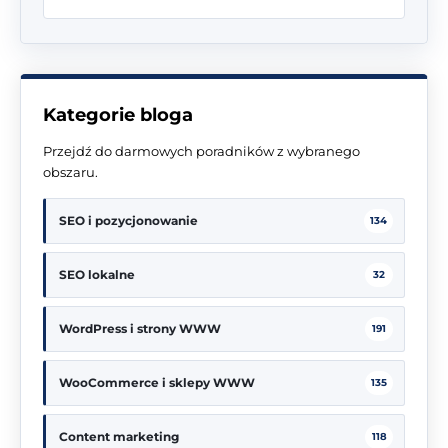
Kategorie bloga
Przejdź do darmowych poradników z wybranego
obszaru.
SEO i pozycjonowanie
134
SEO lokalne
32
WordPress i strony WWW
191
WooCommerce i sklepy WWW
135
Content marketing
118