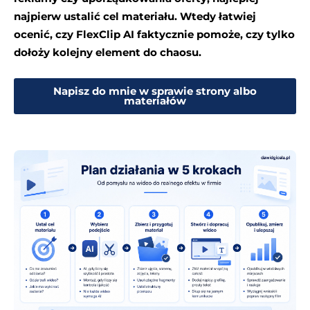
najpierw ustalić cel materiału. Wtedy łatwiej
ocenić, czy FlexClip AI faktycznie pomoże, czy tylko
dołoży kolejny element do chaosu.
Napisz do mnie w sprawie strony albo
materiałów