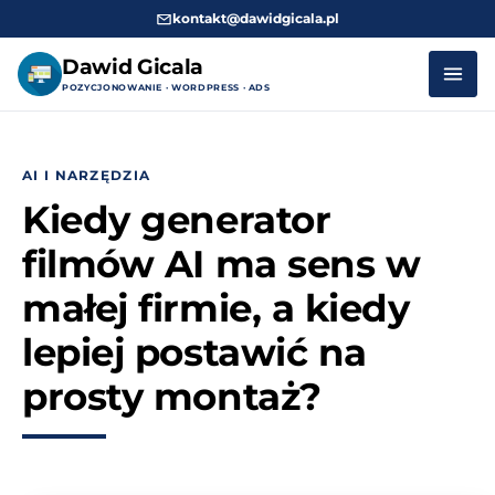
kontakt@dawidgicala.pl
Dawid Gicala
POZYCJONOWANIE · WORDPRESS · ADS
Przejdź
do
AI I NARZĘDZIA
treści
Kiedy generator
filmów AI ma sens w
małej firmie, a kiedy
lepiej postawić na
prosty montaż?