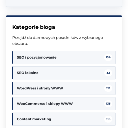
Kategorie bloga
Przejdź do darmowych poradników z wybranego
obszaru.
SEO i pozycjonowanie
134
SEO lokalne
32
WordPress i strony WWW
191
WooCommerce i sklepy WWW
135
Content marketing
118