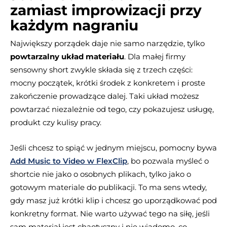
zamiast improwizacji przy
każdym nagraniu
Największy porządek daje nie samo narzędzie, tylko
powtarzalny układ materiału
. Dla małej firmy
sensowny short zwykle składa się z trzech części:
mocny początek, krótki środek z konkretem i proste
zakończenie prowadzące dalej. Taki układ możesz
powtarzać niezależnie od tego, czy pokazujesz usługę,
produkt czy kulisy pracy.
Jeśli chcesz to spiąć w jednym miejscu, pomocny bywa
Add Music to Video w FlexClip
, bo pozwala myśleć o
shortcie nie jako o osobnych plikach, tylko jako o
gotowym materiale do publikacji. To ma sens wtedy,
gdy masz już krótki klip i chcesz go uporządkować pod
konkretny format. Nie warto używać tego na siłę, jeśli
sam materiał jest chaotyczny i nie wiadomo, co