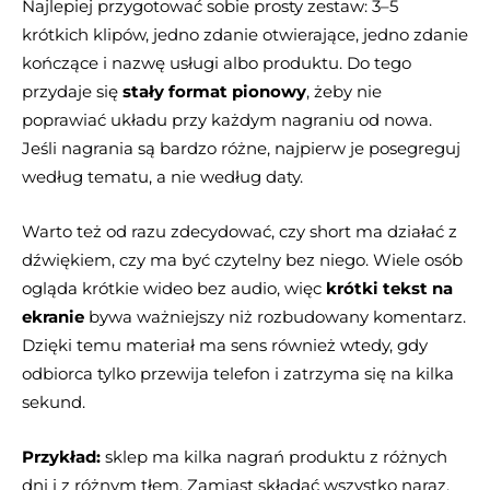
Najlepiej przygotować sobie prosty zestaw: 3–5
krótkich klipów, jedno zdanie otwierające, jedno zdanie
kończące i nazwę usługi albo produktu. Do tego
przydaje się
stały format pionowy
, żeby nie
poprawiać układu przy każdym nagraniu od nowa.
Jeśli nagrania są bardzo różne, najpierw je posegreguj
według tematu, a nie według daty.
Warto też od razu zdecydować, czy short ma działać z
dźwiękiem, czy ma być czytelny bez niego. Wiele osób
ogląda krótkie wideo bez audio, więc
krótki tekst na
ekranie
bywa ważniejszy niż rozbudowany komentarz.
Dzięki temu materiał ma sens również wtedy, gdy
odbiorca tylko przewija telefon i zatrzyma się na kilka
sekund.
Przykład:
sklep ma kilka nagrań produktu z różnych
dni i z różnym tłem. Zamiast składać wszystko naraz,