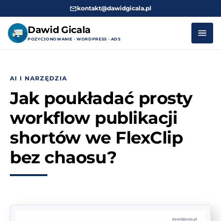
kontakt@dawidgicala.pl
Dawid Gicala
POZYCJONOWANIE · WORDPRESS · ADS
Przejdź
do
AI I NARZĘDZIA
treści
Jak poukładać prosty
workflow publikacji
shortów we FlexClip
bez chaosu?