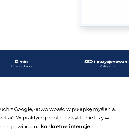
12 min
SEO i pozycjonowani
Czas czytania
Kategoria
a ruch z Google, łatwo wpaść w pułapkę myślenia,
czekać. W praktyce problem zwykle nie leży w
 nie odpowiada na
konkretne intencje