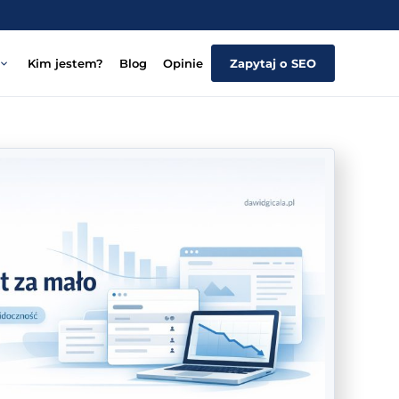
Kim jestem?
Blog
Opinie
Zapytaj o SEO