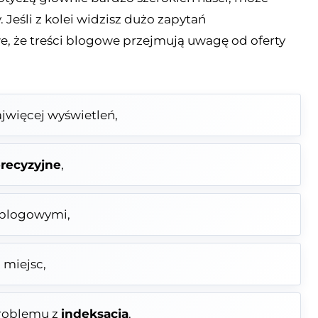
Jeśli z kolei widzisz dużo zapytań
, że treści blogowe przejmują uwagę od oferty
ajwięcej wyświetleń,
precyzyjne
,
 blogowymi,
 miejsc,
problemu z
indeksacją
.