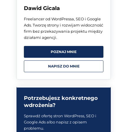
Dawid Gicala
Freelancer od WordPressa, SEO i Google
Ads. Tworzę strony i rozwijam widoczność
firm bez przekazywania projektu między
działami agencji.
POZNAJ MNIE
NAPISZ DO MNIE
Potrzebujesz konkretnego
wdrożenia?
Sprawdź ofertę stron WordPress, SEO i
Google Ads albo napisz z opisem
problemu.