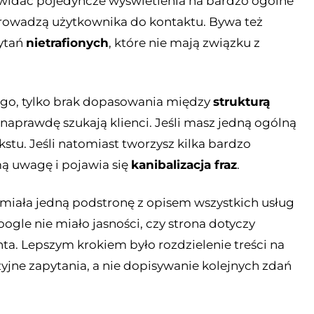
m widać pojedyncze wyświetlenia na bardzo ogólne
e prowadzą użytkownika do kontaktu. Bywa też
pytań
nietrafionych
, które nie mają związku z
iego, tylko brak dopasowania między
strukturą
k naprawdę szukają klienci. Jeśli masz jedną ogólną
stu. Jeśli natomiast tworzysz kilka bardzo
ą uwagę i pojawia się
kanibalizacja fraz
.
 miała jedną podstronę z opisem wszystkich usług
oogle nie miało jasności, czy strona dotyczy
nta. Lepszym krokiem było rozdzielenie treści na
jne zapytania, a nie dopisywanie kolejnych zdań