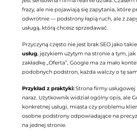
jest sensowna i firma realnie działa. Czase
frazy, ale nie pojawiają się zapytania, któr
odwrotnie — podstrony łapią ruch, ale z za
usługą, którą chcesz sprzedawać.
Przyczyną często nie jest brak SEO jako tak
usług
, językiem użytym na stronie a tym, ja
zakładkę „Oferta”, Google ma za mało kontek
podobnych podstron, każda walczy o tę sam
Przykład z praktyki:
Strona firmy usługowej
naraz. Użytkownik widział ogólny opis, ale G
konkretnej usługi, miasta czy problemu klie
osobne podstrony odpowiadające na precyzy
na jednej stronie.