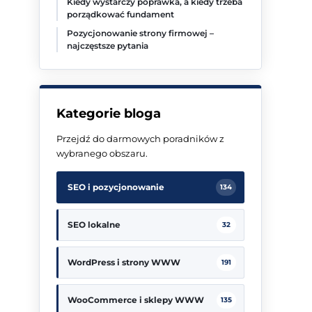
Kiedy wystarczy poprawka, a kiedy trzeba
porządkować fundament
Pozycjonowanie strony firmowej –
najczęstsze pytania
Kategorie bloga
Przejdź do darmowych poradników z
wybranego obszaru.
SEO i pozycjonowanie
134
SEO lokalne
32
WordPress i strony WWW
191
WooCommerce i sklepy WWW
135