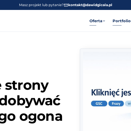
Masz projekt lub pytanie?
kontakt@dawidgicala.pl
Oferta
Portfolio
 strony
 zdobywać
ego ogona