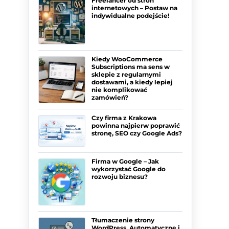
Freelancer od stron
internetowych – Postaw na
indywidualne podejście!
Kiedy WooCommerce
Subscriptions ma sens w
sklepie z regularnymi
dostawami, a kiedy lepiej
nie komplikować
zamówień?
Czy firma z Krakowa
powinna najpierw poprawić
stronę, SEO czy Google Ads?
Firma w Google – Jak
wykorzystać Google do
rozwoju biznesu?
Tłumaczenie strony
WordPress. Automatyczne i