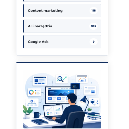
Content marketing
118
AI i narzędzia
103
Google Ads
9