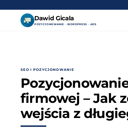
Dawid Gicala
POZYCJONOWANIE · WORDPRESS · ADS
Przejdź
do
treści
SEO I POZYCJONOWANIE
Pozycjonowanie
firmowej – Jak
wejścia z długi