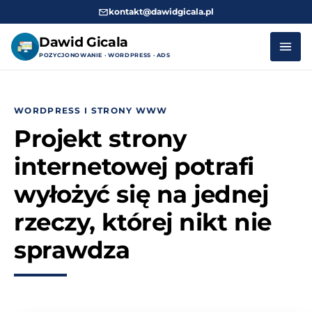
kontakt@dawidgicala.pl
Dawid Gicala
POZYCJONOWANIE · WORDPRESS · ADS
Przejdź
do
WORDPRESS I STRONY WWW
treści
Projekt strony
internetowej potrafi
wyłożyć się na jednej
rzeczy, której nikt nie
sprawdza