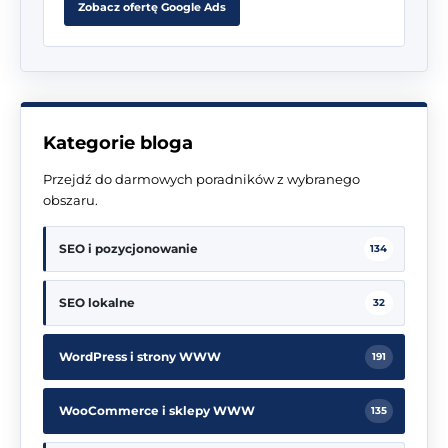
Zobacz ofertę Google Ads
Kategorie bloga
Przejdź do darmowych poradników z wybranego
obszaru.
SEO i pozycjonowanie
134
SEO lokalne
32
WordPress i strony WWW
191
WooCommerce i sklepy WWW
135