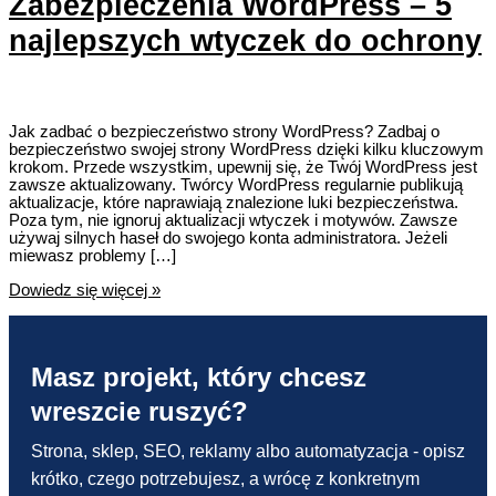
Zabezpieczenia WordPress – 5
najlepszych wtyczek do ochrony
Jak zadbać o bezpieczeństwo strony WordPress? Zadbaj o
bezpieczeństwo swojej strony WordPress dzięki kilku kluczowym
krokom. Przede wszystkim, upewnij się, że Twój WordPress jest
zawsze aktualizowany. Twórcy WordPress regularnie publikują
aktualizacje, które naprawiają znalezione luki bezpieczeństwa.
Poza tym, nie ignoruj aktualizacji wtyczek i motywów. Zawsze
używaj silnych haseł do swojego konta administratora. Jeżeli
miewasz problemy […]
Zabezpieczenia
Dowiedz się więcej »
WordPress
–
5
najlepszych
Masz projekt, który chcesz
wtyczek
do
wreszcie ruszyć?
ochrony
Strona, sklep, SEO, reklamy albo automatyzacja - opisz
krótko, czego potrzebujesz, a wrócę z konkretnym