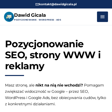
kontakt@dawidgicala.pl
Dawid Gicala
POZYCJONOWANIE · WORDPRESS · ADS
Przejdź
do
Pozycjonowanie
treści
SEO, strony WWW i
reklamy
Masz stronę, ale
nikt na nią nie wchodzi?
Pomagam
zwiększać widoczność w Google – przez SEO,
WordPress i Google Ads, bez obiecywania cudów, tylko
z konkretnymi działaniami.