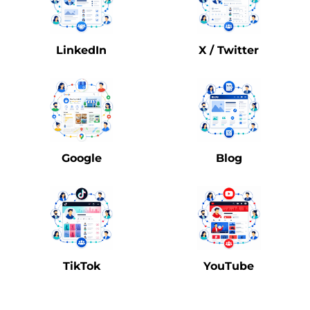
LinkedIn
X / Twitter
Google
Blog
TikTok
YouTube