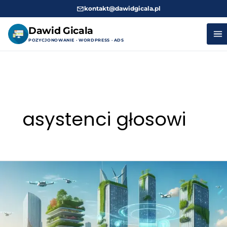
kontakt@dawidgicala.pl
Dawid Gicala
POZYCJONOWANIE · WORDPRESS · ADS
Przejdź
do
treści
asystenci głosowi