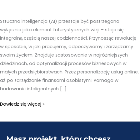
Sztuczna inteligencja (AI) przestaje być postrzegana
wyłącznie jako element futurystycznych wizji – staje się
integralną częścią naszej codzienności. Przynosząc rewolucję
w sposobie, w jaki pracujemy, odpoczywamy i zarządzamy
swoim życiem. Znajduje zastosowanie w najróżniejszych
dziedzinach, od optymalizacji procesów biznesowych w
małych przedsiębiorstwach. Przez personalizację usług online,
aż po zarządzanie finansami osobistymi. Pomaga w
budowaniu inteligentnych […]
Sztuczna
Dowiedz się więcej »
Inteligencja
co
to
Masz projekt, który chcesz
jest