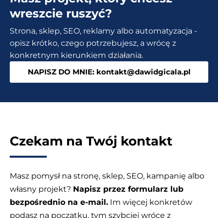
–
wreszcie ruszyć?
Jak
Strona, sklep, SEO, reklamy albo automatyzacja -
może
opisz krótko, czego potrzebujesz, a wrócę z
pomóc
konkretnym kierunkiem działania.
w
NAPISZ DO MNIE: kontakt@dawidgicala.pl
rozwoju
i
codziennym
życiu?
Czekam na Twój kontakt
Masz pomysł na stronę, sklep, SEO, kampanię albo
własny projekt?
Napisz przez formularz lub
bezpośrednio na e-mail.
Im więcej konkretów
podasz na początku, tym szybciej wrócę z